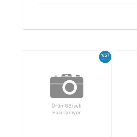
%57
İskonto