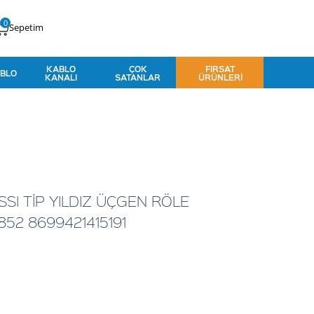
0
Sepetim
KABLO
ÇOK
FIRSAT
BLO
KANALI
SATANLAR
ÜRÜNLERI
SSI TİP YILDIZ ÜÇGEN RÖLE
52 8699421415191