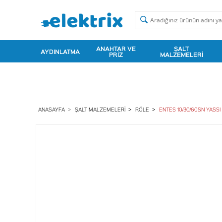
ANAHTAR VE
ŞALT
AYDINLATMA
PRIZ
MALZEMELERI
ANASAYFA
ŞALT MALZEMELERI
RÖLE
ENTES 10/30/60SN YASSI