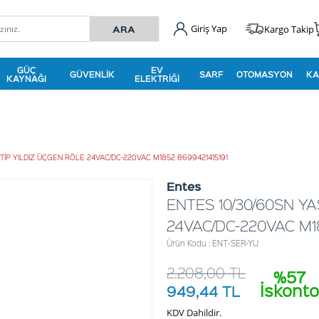
Giriş Yap
Kargo Takip
GÜÇ
EV
GÜVENLIK
SARF
OTOMASYON
KA
KAYNAĞI
ELEKTRIĞI
 TİP YILDIZ ÜÇGEN RÖLE 24VAC/DC-220VAC M1852 8699421415191
Entes
ENTES 10/30/60SN YA
24VAC/DC-220VAC M18
Ürün Kodu : ENT-SER-YU
2.208,00
TL
%57
İskonto
949,44
TL
KDV Dahildir.