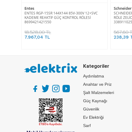
Entes
Schneider 
ENTES RGP-15SR 144X144 85V-300V 12+SVC
SCHNEIDER
KADEME REAKTİF GÜÇ KONTROL RÖLESİ
RÖLE ZELİO
8699421421550
33891102
18.528,00 TL
567,60 
7.967,04 TL
238,39 
Kategoriler
Aydınlatma
Anahtar ve Priz
Şalt Malzemeleri
Güç Kaynağı
Güvenlik
Ev Elektriği
Sarf