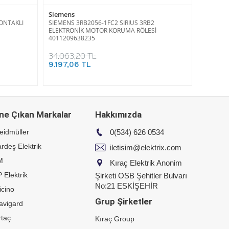
Siemens
ONTAKLI
SIEMENS 3RB2056-1FC2 SIRIUS 3RB2
ELEKTRONİK MOTOR KORUMA RÖLESİ
4011209638235
34.063,20 TL
9.197,06 TL
ne Çıkan Markalar
Hakkımızda
eidmüller
0(534) 626 0534
rdeş Elektrik
iletisim@elektrix.com
M
Kıraç Elektrik Anonim
 Elektrik
Şirketi OSB Şehitler Bulvarı
No:21 ESKİŞEHİR
icino
Grup Şirketler
avigard
taç
Kıraç Group