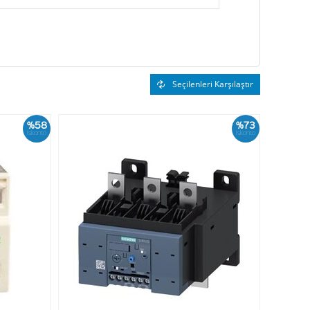
Seçilenleri Karşılaştır
%58
%73
İskonto
İskonto