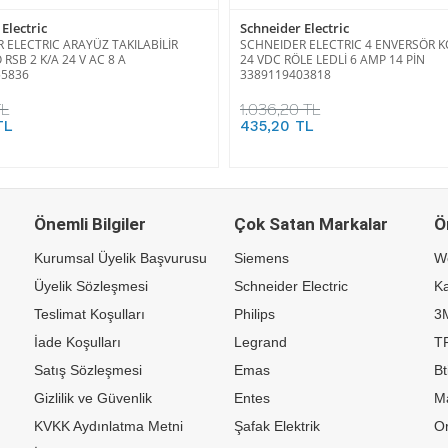
Electric
Schneider Electric
 ELECTRIC ARAYÜZ TAKILABİLİR
SCHNEIDER ELECTRIC 4 ENVERSÖR K
 RSB 2 K/A 24 V AC 8 A
24 VDC RÖLE LEDLİ 6 AMP 14 PİN
55836
3389119403818
TL
1.036,20 TL
TL
435,20 TL
Önemli Bilgiler
Çok Satan Markalar
Ö
Kurumsal Üyelik Başvurusu
Siemens
W
Üyelik Sözleşmesi
Schneider Electric
Ka
Teslimat Koşulları
Philips
3
İade Koşulları
Legrand
TP
Satış Sözleşmesi
Emas
Bt
Gizlilik ve Güvenlik
Entes
M
KVKK Aydınlatma Metni
Şafak Elektrik
Or