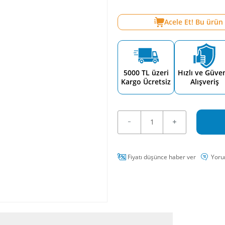
Acele Et! Bu ürün
5000 TL üzeri
Hızlı ve Güven
Kargo Ücretsiz
Alışveriş
Fiyatı düşünce haber ver
Yoru