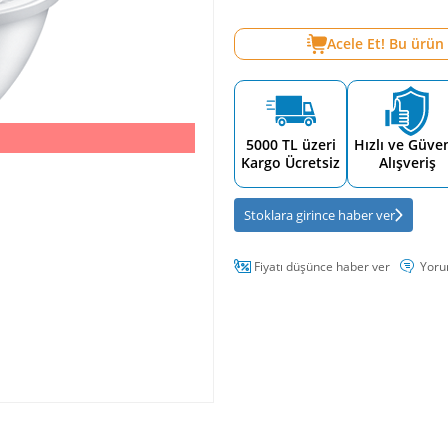
Acele Et! Bu ürün
5000 TL üzeri
Hızlı ve Güven
Kargo Ücretsiz
Alışveriş
Stoklara girince haber ver
Fiyatı düşünce haber ver
Yoru