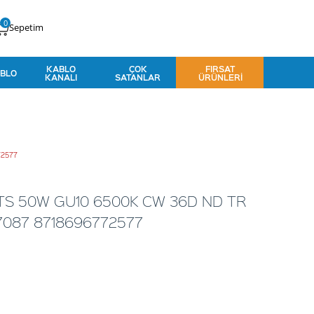
0
Sepetim
KABLO
ÇOK
FIRSAT
BLO
KANALI
SATANLAR
ÜRÜNLERI
72577
TS 50W GU10 6500K CW 36D ND TR
47087 8718696772577