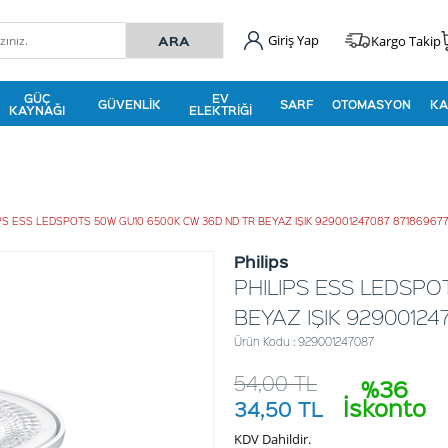
Giriş Yap
Kargo Takip
GÜÇ
EV
GÜVENLIK
SARF
OTOMASYON
KA
KAYNAĞI
ELEKTRIĞI
IPS ESS LEDSPOTS 50W GU10 6500K CW 36D ND TR BEYAZ IŞIK 929001247087 87186967
Philips
PHILIPS ESS LEDSPO
BEYAZ IŞIK 9290012
Ürün Kodu : 929001247087
54,00
TL
%36
İskonto
34,50
TL
KDV Dahildir.