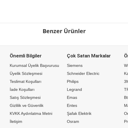
Benzer Ürünler
Önemli Bilgiler
Çok Satan Markalar
Ö
Kurumsal Üyelik Başvurusu
Siemens
W
Üyelik Sözleşmesi
Schneider Electric
Ka
Teslimat Koşulları
Philips
3
İade Koşulları
Legrand
TP
Satış Sözleşmesi
Emas
Bt
Gizlilik ve Güvenlik
Entes
M
KVKK Aydınlatma Metni
Şafak Elektrik
Or
İletişim
Osram
P