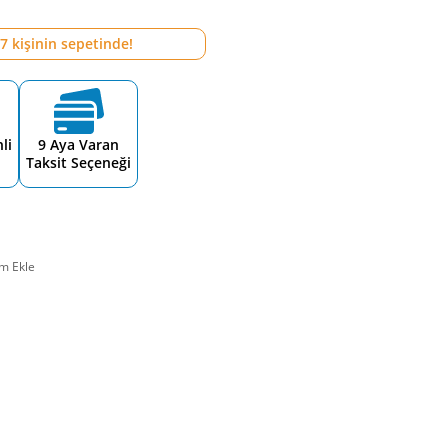
7
kişinin sepetinde!
li
9 Aya Varan
Taksit Seçeneği
m Ekle