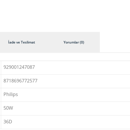
İade ve Teslimat
Yorumlar (0)
929001247087
8718696772577
Philips
50W
36D