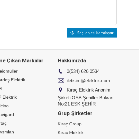
Seçilenleri Karşılaştır
ne Çıkan Markalar
Hakkımızda
eidmüller
0(534) 626 0534
rdeş Elektrik
iletisim@elektrix.com
M
Kıraç Elektrik Anonim
 Elektrik
Şirketi OSB Şehitler Bulvarı
No:21 ESKİŞEHİR
icino
Grup Şirketler
avigard
taç
Kıraç Group
rysmian
Kıraç Elektrik