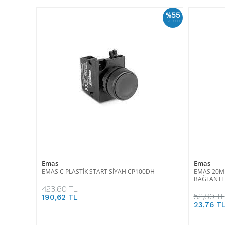
%55
İskonto
Emas
Emas
EMAS C PLASTİK START SİYAH CP100DH
EMAS 20MM
BAĞLANTI 
423,60 TL
52,80 TL
190,62 TL
23,76 T