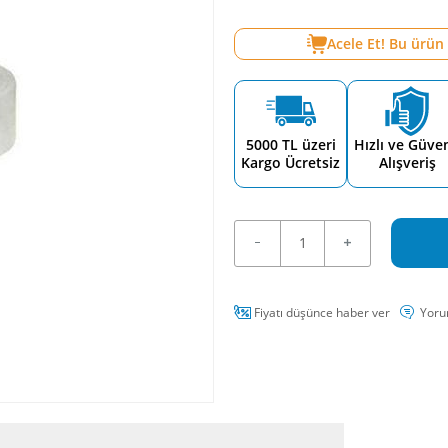
Acele Et! Bu ürün
5000 TL üzeri
Hızlı ve Güven
Kargo Ücretsiz
Alışveriş
Fiyatı düşünce haber ver
Yoru