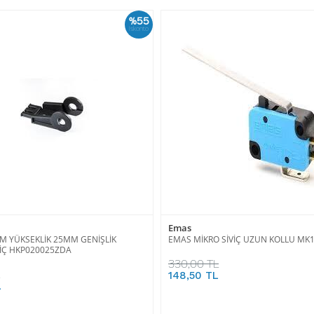
%55
İskonto
Emas
 YÜKSEKLİK 25MM GENİŞLİK
EMAS MİKRO SİVİÇ UZUN KOLLU MK
İÇ HKP020025ZDA
330,00 TL
148,50 TL
L