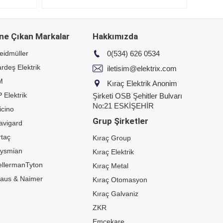
ne Çıkan Markalar
Hakkımızda
eidmüller
0(534) 626 0534
rdeş Elektrik
iletisim@elektrix.com
M
Kıraç Elektrik Anonim
 Elektrik
Şirketi OSB Şehitler Bulvarı
No:21 ESKİŞEHİR
icino
Grup Şirketler
avigard
taç
Kıraç Group
rysmian
Kıraç Elektrik
ellermanTyton
Kıraç Metal
raus & Naimer
Kıraç Otomasyon
Kıraç Galvaniz
ZKR
Emcekare