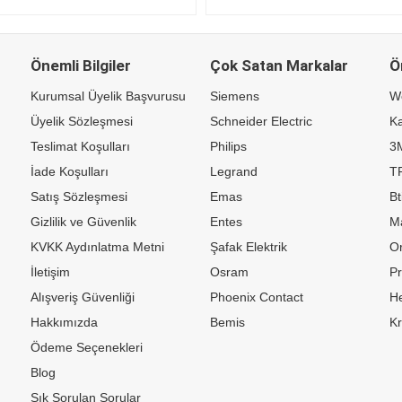
Önemli Bilgiler
Çok Satan Markalar
Ö
Kurumsal Üyelik Başvurusu
Siemens
W
Üyelik Sözleşmesi
Schneider Electric
Ka
Teslimat Koşulları
Philips
3
İade Koşulları
Legrand
TP
Satış Sözleşmesi
Emas
Bt
Gizlilik ve Güvenlik
Entes
M
KVKK Aydınlatma Metni
Şafak Elektrik
Or
İletişim
Osram
P
Alışveriş Güvenliği
Phoenix Contact
H
Hakkımızda
Bemis
K
Ödeme Seçenekleri
Blog
Sık Sorulan Sorular