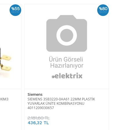
%55
%80
İskonto
İskonto
Siemens
1KIM3
SIEMENS 3SB3220-0AA61 22MM PLASTİK
YUVARLAK ÜNİTE KOMBİNASYONU
4011209030657
2.181,60 TL
436,32 TL