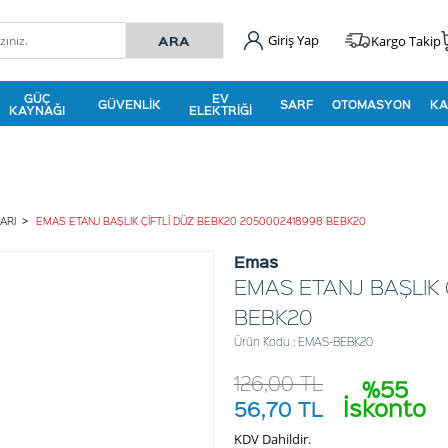
Giriş Yap
Kargo Takip
GÜÇ
EV
GÜVENLIK
SARF
OTOMASYON
KA
KAYNAĞI
ELEKTRIĞI
ARI
EMAS ETANJ BAŞLIK ÇİFTLİ DÜZ BEBK20 2050002418998 BEBK20
Emas
EMAS ETANJ BAŞLIK 
BEBK20
Ürün Kodu : EMAS-BEBK20
126,00
TL
%55
İskonto
56,70
TL
KDV Dahildir.