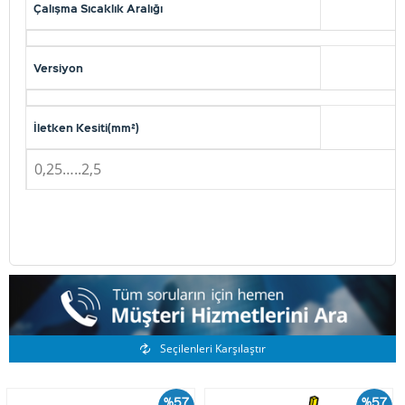
Çalışma Sıcaklık Aralığı
Versiyon
İletken Kesiti(mm²)
0,25…..2,5
Benzer Ürünler
Seçilenleri Karşılaştır
%57
%62