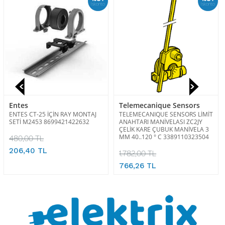
İskonto
İskonto
Telemecanique Sensors
Weidmüller
TELEMECANIQUE SENSORS LİMİT
WEIDMULLER ACT20P CML 10
ANAHTARI MANİVELASI ZC2JY
AO RC S 4050118409680
ÇELİK KARE ÇUBUK MANİVELA 3
MM 40..120 ° C 3389110323504
31.350,00 TL
11.913,00 TL
1.782,00 TL
766,26 TL