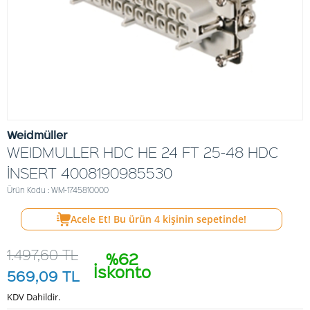
Weidmüller
WEIDMULLER HDC HE 24 FT 25-48 HDC
İNSERT 4008190985530
Ürün Kodu : WM-1745810000
Acele Et! Bu ürün
4
kişinin sepetinde!
1.497,60
TL
%62
İskonto
569,09
TL
KDV Dahildir.