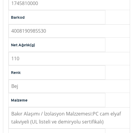
1745810000
Barkod
4008190985530
Net Ağırlık(g)
110
Renk
Bej
Malzeme
Bakır Alaşımı / İzolasyon Malzzemesi:PC cam elyaf
takviyeli (UL listeli ve demiryolu sertifikalı)