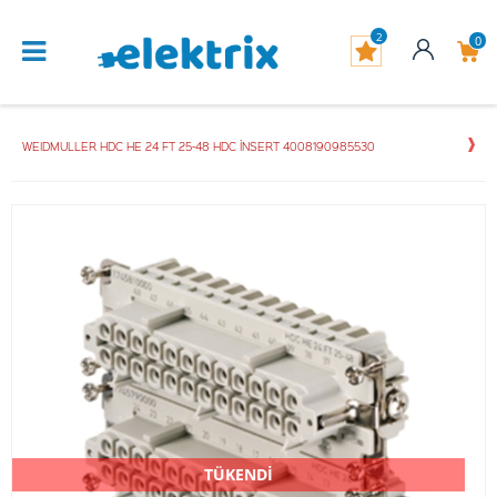
2
0
WEIDMULLER HDC HE 24 FT 25-48 HDC İNSERT 4008190985530
TÜKENDİ