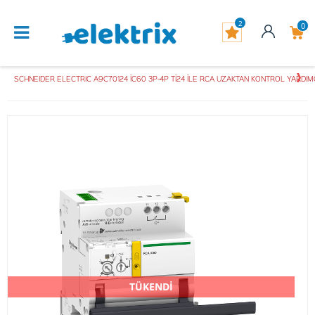
2
0
SCHNEIDER ELECTRIC A9C70124 İC60 3P-4P Tİ24 İLE RCA UZAKTAN KONTROL YARDI
TÜKENDİ