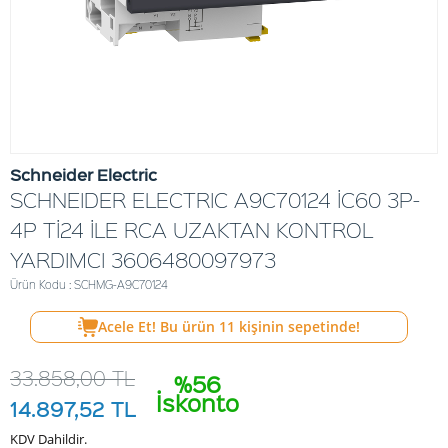
Schneider Electric
SCHNEIDER ELECTRIC A9C70124 İC60 3P-
4P Tİ24 İLE RCA UZAKTAN KONTROL
YARDIMCI 3606480097973
Ürün Kodu : SCHMG-A9C70124
Acele Et! Bu ürün
11
kişinin sepetinde!
33.858,00
TL
%56
İskonto
14.897,52
TL
KDV Dahildir.