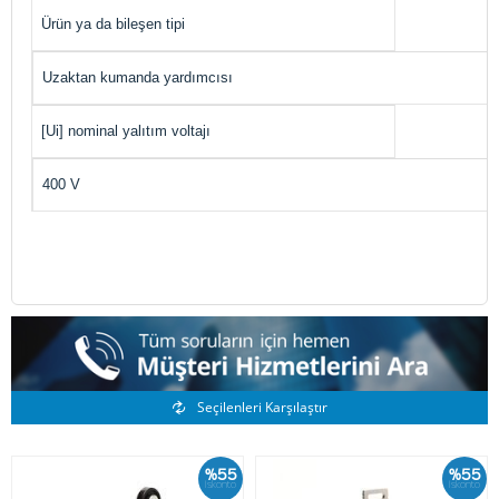
Ürün ya da bileşen tipi
Uzaktan kumanda yardımcısı
[Ui] nominal yalıtım voltajı
400 V
Benzer Ürünler
Seçilenleri Karşılaştır
%55
%55
İskonto
İskonto