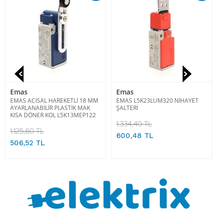
Emas
Emas
EMAS ACISAL HAREKETLİ 18 MM
EMAS L5K23LUM320 NİHAYET
AYARLANABİLİR PLASTİK MAK
ŞALTERİ
KISA DÖNER KOL L5K13MEP122
1.334,40 TL
1.125,60 TL
600,48 TL
506,52 TL