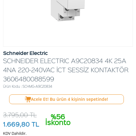
Schneider Electric
SCHNEIDER ELECTRIC A9C20834 4K 25A
4NA 220-240VAC İCT SESSİZ KONTAKTÖR
3606480088599
Ürün Kodu : SCHMG-A9C20834
Acele Et! Bu ürün
4
kişinin sepetinde!
3.795,00
TL
%56
İskonto
1.669,80
TL
KDV Dahildir.