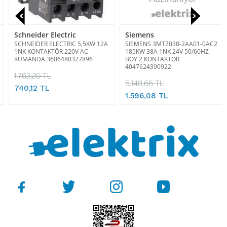
Schneider Electric
Siemens
SCHNEIDER ELECTRIC 5,5KW 12A
SIEMENS 3MT7038-2AA01-0AC2
1NK KONTAKTÖR 220V AC
185KW 38A 1NK 24V 50/60HZ
KUMANDA 3606480327896
BOY 2 KONTAKTÖR
4047624390922
1.762,20 TL
5.148,66 TL
740,12 TL
1.596,08 TL