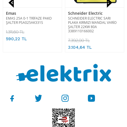
Emas
Schneider Electric
EMAS 25A 0-1 TRİFAZE PAKO
SCHNEIDER ELECTRIC SARI
ŞALTER PSA025AK331S
PLAKA KIRMIZI MANDAL VARİO
ŞALTER 22KW 80A
3389110166002
1.311,60 TL
590,22 TL
7.392,00 TL
3.104,64 TL