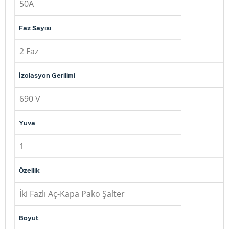
50A
Faz Sayısı
2 Faz
İzolasyon Gerilimi
690 V
Yuva
1
Özellik
İki Fazlı Aç-Kapa Pako Şalter
Boyut