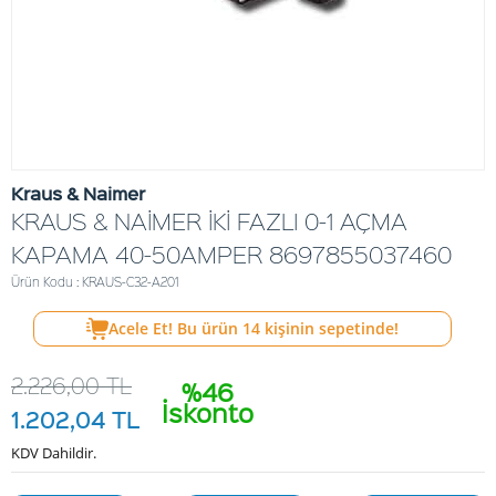
Kraus & Naimer
KRAUS & NAİMER İKİ FAZLI 0-1 AÇMA
KAPAMA 40-50AMPER 8697855037460
Ürün Kodu : KRAUS-C32-A201
Acele Et! Bu ürün
14
kişinin sepetinde!
2.226,00
TL
%46
İskonto
1.202,04
TL
KDV Dahildir.