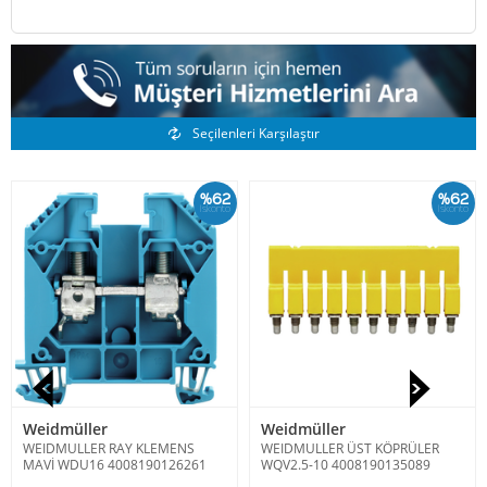
Benzer Ürünler
Seçilenleri Karşılaştır
%62
%62
İskonto
İskonto
Weidmüller
Weidmüller
WEIDMULLER RAY KLEMENS
WEIDMULLER ÜST KÖPRÜLER
MAVİ WDU16 4008190126261
WQV2.5-10 4008190135089