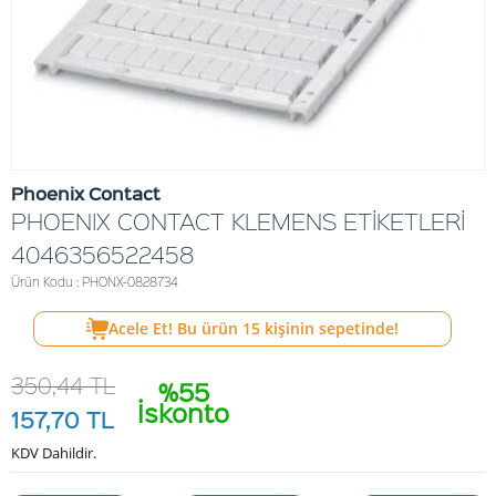
Phoenix Contact
PHOENIX CONTACT KLEMENS ETİKETLERİ
4046356522458
Ürün Kodu : PHONX-0828734
Acele Et! Bu ürün
15
kişinin sepetinde!
350,44
TL
%55
İskonto
157,70
TL
KDV Dahildir.