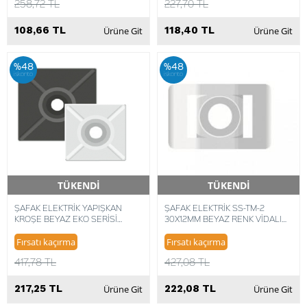
258,72 TL
227,70 TL
108,66 TL
118,40 TL
Ürüne Git
Ürüne Git
%48
%48
iskonto
iskonto
TÜKENDİ
TÜKENDİ
Hızlı Teslimat
Hızlı Teslimat
ŞAFAK ELEKTRİK YAPIŞKAN
ŞAFAK ELEKTRİK SS-TM-2
KROŞE BEYAZ EKO SERİSİ
30X12MM BEYAZ RENK VİDALI
27X27 (100 ADET)
KROŞE SAPİ SELCO (100 ADET)
8680734711926
8014748304216
Fırsatı kaçırma
Fırsatı kaçırma
417,78 TL
427,08 TL
217,25 TL
222,08 TL
Ürüne Git
Ürüne Git