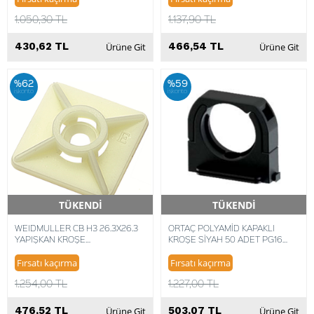
1.050,30 TL
1.137,90 TL
430,62 TL
466,54 TL
Ürüne Git
Ürüne Git
%62
%59
iskonto
iskonto
TÜKENDİ
TÜKENDİ
Hızlı Teslimat
Hızlı Teslimat
WEIDMULLER CB H3 26.3X26.3
ORTAÇ POLYAMİD KAPAKLI
YAPIŞKAN KROŞE
KROŞE SİYAH 50 ADET PG16
4008190160067 (100 ADET)
OR0244
Fırsatı kaçırma
Fırsatı kaçırma
1.254,00 TL
1.227,00 TL
476,52 TL
503,07 TL
Ürüne Git
Ürüne Git