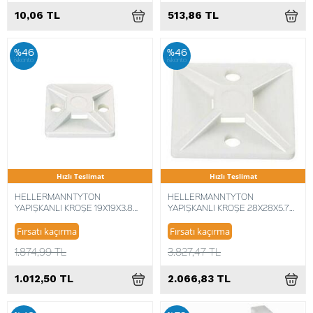
10,06 TL
513,86 TL
%46
%46
iskonto
iskonto
Hızlı Teslimat
Hızlı Teslimat
HELLERMANNTYTON
HELLERMANNTYTON
YAPIŞKANLI KROŞE 19X19X3.8
YAPIŞKANLI KROŞE 28X28X5.7
151-28349 (100 ADET)
151-28469 (100 ADET)
5022660311727
5022660020803
Fırsatı kaçırma
Fırsatı kaçırma
1.874,99 TL
3.827,47 TL
1.012,50 TL
2.066,83 TL