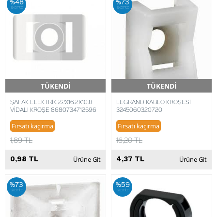
%48
%73
iskonto
iskonto
TÜKENDİ
TÜKENDİ
Hızlı Teslimat
Hızlı Teslimat
ŞAFAK ELEKTRİK 22X16.2X10.8
LEGRAND KABLO KROŞESİ
VİDALI KROŞE 8680734712596
3245060320720
Fırsatı kaçırma
Fırsatı kaçırma
1,89 TL
16,20 TL
0,98 TL
4,37 TL
Ürüne Git
Ürüne Git
%73
%59
iskonto
iskonto