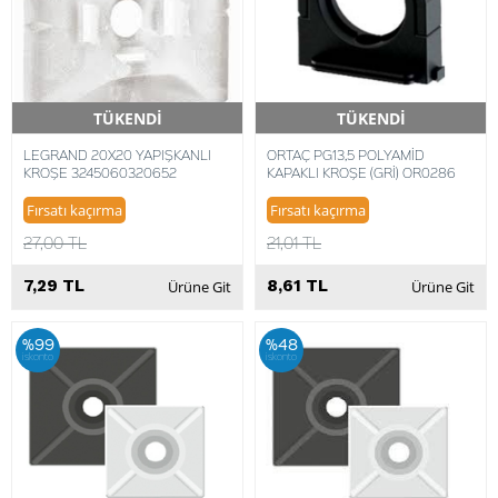
TÜKENDİ
TÜKENDİ
Hızlı Teslimat
Hızlı Teslimat
LEGRAND 20X20 YAPIŞKANLI
ORTAÇ PG13,5 POLYAMİD
KROŞE 3245060320652
KAPAKLI KROŞE (GRİ) OR0286
Fırsatı kaçırma
Fırsatı kaçırma
27,00 TL
21,01 TL
7,29 TL
8,61 TL
Ürüne Git
Ürüne Git
%99
%48
iskonto
iskonto