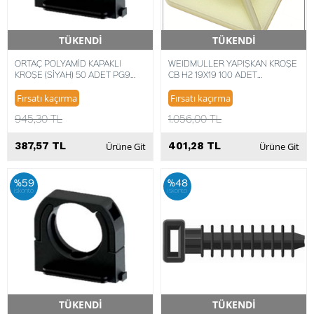
TÜKENDİ
TÜKENDİ
Hızlı Teslimat
Hızlı Teslimat
ORTAÇ POLYAMİD KAPAKLI
WEIDMULLER YAPIŞKAN KROŞE
KROŞE (SİYAH) 50 ADET PG9
CB H2 19X19 100 ADET
OR0241
4008190106317
Fırsatı kaçırma
Fırsatı kaçırma
945,30 TL
1.056,00 TL
387,57 TL
401,28 TL
Ürüne Git
Ürüne Git
%59
%48
iskonto
iskonto
TÜKENDİ
TÜKENDİ
Hızlı Teslimat
Hızlı Teslimat