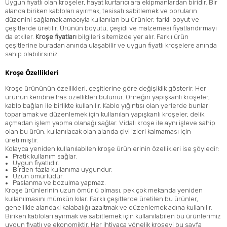
Uygun fiyatlı olan kroşeler, hayat kurtarıcı ara ekipmanlardan biridir. Bir
alanda biriken kabloları ayırmak, tesisatı sabitlemek ve boruların
düzenini sağlamak amacıyla kullanılan bu ürünler, farklı boyut ve
çeşitlerde üretilir. Ürünün boyutu, çeşidi ve malzemesi fiyatlandırmayı
da etkiler.
Kroşe fiyatları
bilgileri sitemizde yer alır. Farklı ürün
çeşitlerine buradan anında ulaşabilir ve uygun fiyatlı kroşelere anında
sahip olabilirsiniz.
Kroşe Özellikleri
Kroşe ürününün özellikleri, çeşitlerine göre değişiklik gösterir. Her
ürünün kendine has özellikleri bulunur. Örneğin yapışkanlı kroşeler,
kablo bağları ile birlikte kullanılır. Kablo yığıntısı olan yerlerde bunları
toparlamak ve düzenlemek için kullanılan yapışkanlı kroşeler, delik
açmadan işlem yapma olanağı sağlar. Vidalı kroşe ile aynı işleve sahip
olan bu ürün, kullanılacak olan alanda çivi izleri kalmaması için
üretilmiştir.
Kolayca yeniden kullanılabilen kroşe ürünlerinin özellikleri ise şöyledir:
Pratik kullanım sağlar.
Uygun fiyatlıdır.
Birden fazla kullanıma uygundur.
Uzun ömürlüdür.
Paslanma ve bozulma yapmaz.
Kroşe ürünlerinin uzun ömürlü olması, pek çok mekanda yeniden
kullanılmasını mümkün kılar. Farklı çeşitlerde üretilen bu ürünler,
genellikle alandaki kalabalığı azaltmak ve düzenlemek adına kullanılır.
Biriken kabloları ayırmak ve sabitlemek için kullanılabilen bu ürünlerimiz
uygun fiyatlı ve ekonomiktir. Her ihtiyaca yönelik kroşeyi bu sayfa