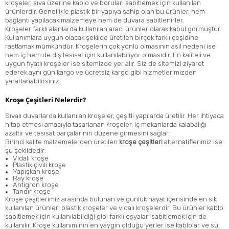
kroşeler, sıva üzerine kablo ve boruları sabitlemek için kullanılan
ürünlerdir. Genellikle plastik bir yapıya sahip olan bu ürünler, hem
bağlantı yapılacak malzemeye hem de duvara sabitlenirler.
Kroşeler farklı alanlarda kullanılan aracı ürünler olarak kabul görmüştür.
Kullanımlara uygun olacak şekilde üretilen birçok farklı çeşidine
rastlamak mümkündür. Kroşelerin çok yönlü olmasının asıl nedeni ise
hem iç hem de dış tesisat için kullanılabiliyor olmasıdır. En kaliteli ve
uygun fiyatlı kroşeler ise sitemizde yer alır. Siz de sitemizi ziyaret
ederek aynı gün kargo ve ücretsiz kargo gibi hizmetlerimizden
yararlanabilirsiniz.
Kroşe Çeşitleri Nelerdir?
Sıvalı duvarlarda kullanılan kroşeler, çeşitli yapılarda üretilir. Her ihtiyaca
hitap etmesi amacıyla tasarlanan kroşeler, iç mekanlarda kalabalığı
azaltır ve tesisat parçalarının düzene girmesini sağlar.
Birinci kalite malzemelerden üretilen
kroşe çeşitleri
alternatiflerimiz ise
şu şekildedir:
Vidalı kroşe
Plastik çivili kroşe
Yapışkan kroşe
Ray kroşe
Antigron kroşe
Tandır kroşe
Kroşe çeşitlerimiz arasında bulunan ve günlük hayat içerisinde en sık
kullanılan ürünler; plastik kroşeler ve vidalı kroşelerdir. Bu ürünler kablo
sabitlemek için kullanılabildiği gibi farklı eşyaları sabitlemek için de
kullanılır. Kroşe kullanımının en yaygın olduğu yerler ise kablolar ve su