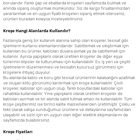
borularıdır. Farklı çap ve ebatlarda kroşeleri sayfamızda bulmak ve
anında sipariş oluşturmak mümkündür. Siz de kargo fırsatlarımızdan
yararlanmak ve en uygun fiyatlı kroşeleri sipariş etmek isterseniz,
ürünleri buradan kolayca inceleyebilirsiniz.
Kroşe Hangi Alanlarda Kullanılır?
Fazlasıyla geniş bir kullanım alanına sahip olan kroşeler, tesisat gibi
işlemlerin kurtarıcı elemanlarındandır. Sabitlemek ve sıkıştırmak için
kullanılan bu ürünler, kabloları duvara asmak ya da sabitlemek için
kullanılır. Ayrıca yapışkanlı olarak üretilen kroşeler de diğer eşya
türlerinin klipsler ile tutturulması için kullanılabilir. Ev, iş yeri ve çeşitli
işletmelerin düzenlenmesi ve tesisatın kusursuz görünmesi için
kroşelere ihtiyaç duyulur.
Bu alanlarda kablo ve boru gibi tesisat ürünlerinin kalabalığını azaltmak
ve oluşan kötü görünümü kardırmak için kroşe kullanılabilir. Çivili
kroşeler, kablolar için uygun olup, farklı boyutlardaki kablolar için
rahatlıkla kullanılabilir. Yine yapışkanlı olarak üretilen kroşeler de
kabloları ayırmak ve bir alanda sabit tutmak amacı ile kullanılabilir. Tüm
kroşe çeşitlerimiz ise birinci kalite malzemelerden üretilmiştir. Çoklu ve
tekli olarak satışa sunduğumuz ürünlere ve detaylarına sayfamızdan
ulaşabilir ve sizin için en uygun olan diğer elektrik ekipmanlarını da
sayfamızda bulabilirsiniz.
Kroşe Fiyatları