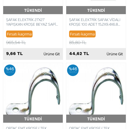
TÜKENDİ
TÜKENDİ
Hızlı Teslimat
Hızlı Teslimat
ŞAFAK ELEKTRİK 27X27
ŞAFAK ELEKTRİK SAFAK VİDALI
YAPIŞKAN KROŞE BEYAZ SAPİ
KROŞE 100 ADET 15.2X9.4X6.8
SELCO (100 ADET)
(100 ADET) 8680734712572
8014748304360
Fırsatı kaçırma
Fırsatı kaçırma
965,54 TL
85,80 TL
9,66 TL
44,62 TL
Ürüne Git
Ürüne Git
%46
%46
iskonto
iskonto
TÜKENDİ
TÜKENDİ
Hızlı Teslimat
Hızlı Teslimat
ORTAÇ EMT KROŞE ( TEK
ORTAÇ EMT KROŞE ( TEK