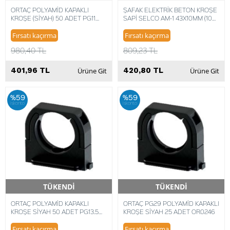
ORTAÇ POLYAMİD KAPAKLI
ŞAFAK ELEKTRİK BETON KROŞE
KROŞE (SİYAH) 50 ADET PG11
SAPİ SELCO AM-1 43X10MM (100
OR0242
ADET) 8014748304155
Fırsatı kaçırma
Fırsatı kaçırma
980,40 TL
809,23 TL
401,96 TL
420,80 TL
Ürüne Git
Ürüne Git
%59
%59
iskonto
iskonto
TÜKENDİ
TÜKENDİ
Hızlı Teslimat
Hızlı Teslimat
ORTAÇ POLYAMİD KAPAKLI
ORTAÇ PG29 POLYAMİD KAPAKLI
KROŞE SİYAH 50 ADET PG13.5
KROŞE SİYAH 25 ADET OR0246
OR0243
Fırsatı kaçırma
Fırsatı kaçırma