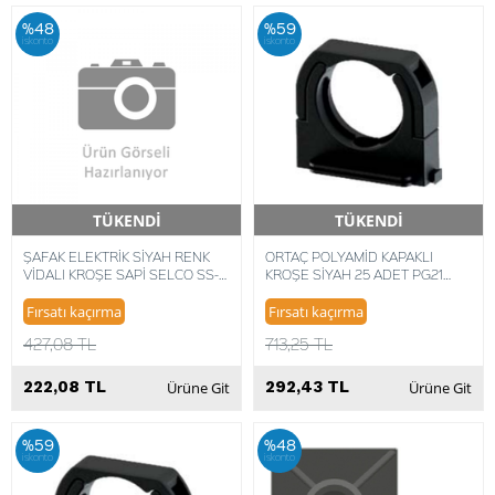
%48
%59
iskonto
iskonto
TÜKENDİ
TÜKENDİ
Hızlı Teslimat
Hızlı Teslimat
ŞAFAK ELEKTRİK SİYAH RENK
ORTAÇ POLYAMİD KAPAKLI
VİDALI KROŞE SAPİ SELCO SS-
KROŞE SİYAH 25 ADET PG21
TM-2B 30X12MM (100 ADET)
OR0245
8014748304223
Fırsatı kaçırma
Fırsatı kaçırma
427,08 TL
713,25 TL
222,08 TL
292,43 TL
Ürüne Git
Ürüne Git
%59
%48
iskonto
iskonto