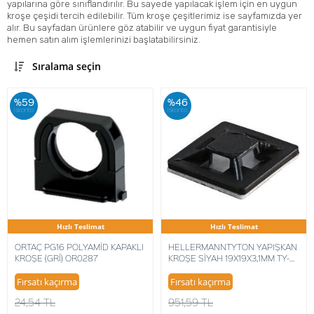
yapılarına göre sınıflandırılır. Bu sayede yapılacak işlem için en uygun
kroşe çeşidi tercih edilebilir. Tüm kroşe çeşitlerimiz ise sayfamızda yer
alır. Bu sayfadan ürünlere göz atabilir ve uygun fiyat garantisiyle
hemen satın alım işlemlerinizi başlatabilirsiniz.
Sıralama seçin
%59
%46
iskonto
iskonto
Hızlı Teslimat
Hızlı Teslimat
ORTAÇ PG16 POLYAMİD KAPAKLI
HELLERMANNTYTON YAPIŞKAN
KROŞE (GRİ) OR0287
KROŞE SİYAH 19X19X3,1MM TY-
ITS (100 ADET) 5022660327957
Fırsatı kaçırma
Fırsatı kaçırma
24,54 TL
951,59 TL