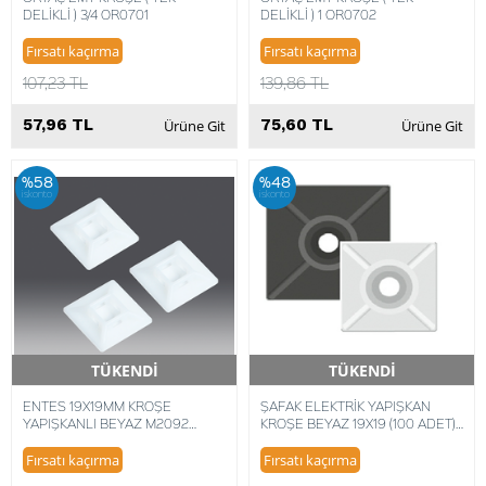
DELİKLİ ) 3/4 OR0701
DELİKLİ ) 1 OR0702
Fırsatı kaçırma
Fırsatı kaçırma
107,23 TL
139,86 TL
57,96 TL
75,60 TL
Ürüne Git
Ürüne Git
%58
%48
iskonto
iskonto
TÜKENDİ
TÜKENDİ
Hızlı Teslimat
Hızlı Teslimat
ENTES 19X19MM KROŞE
ŞAFAK ELEKTRİK YAPIŞKAN
YAPIŞKANLI BEYAZ M2092
KROŞE BEYAZ 19X19 (100 ADET)
8699421415818 (100 ADET)
8680734711803
Fırsatı kaçırma
Fırsatı kaçırma