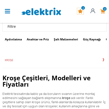
2
0
Filtre
Aydınlatma
Anahtar ve Priz
Şalt Malzemeleri
Güç Kaynağı
G
KROŞE
Kroşe Çeşitleri, Modelleri ve
Fiyatları
Elektrik tesisatında kablo ya da boruların sıvanın üzerine montaj
edilmesini sağlayan
bağlantı ekipmanı
na
kroşe
adı verilir. Farklı
çeşitlere sahip olan kroşe ürünü, farklı alanlarda kolayca kullanılabilir. İç
ve dış tesisat için uygun olan kroşeler, kullanım amaçlarına göre ve