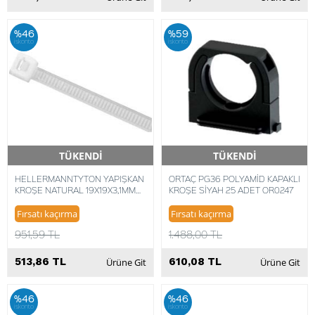
%46
%59
iskonto
iskonto
TÜKENDİ
TÜKENDİ
Hızlı Teslimat
Hızlı Teslimat
HELLERMANNTYTON YAPIŞKAN
ORTAÇ PG36 POLYAMİD KAPAKLI
KROŞE NATURAL 19X19X3,1MM
KROŞE SİYAH 25 ADET OR0247
TY-ITS (100 ADET)
Fırsatı kaçırma
Fırsatı kaçırma
951,59 TL
1.488,00 TL
513,86 TL
610,08 TL
Ürüne Git
Ürüne Git
%46
%46
iskonto
iskonto