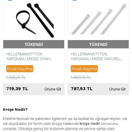
TÜKENDİ
TÜKENDİ
Hızlı Teslimat
Hızlı Teslimat
HELLERMANNTYTON
HELLERMANNTYTON
YAPIŞKANLI KROŞE SİYAH
YAPIŞKANLI KROŞE NATUREL
28X28X4MM 5022660327971
28X28X4MM TY-ITS (100 ADET)
(100 ADET)
5022660327988
Fırsatı kaçırma
Fırsatı kaçırma
1.332,21 TL
1.459,13 TL
719,39 TL
787,93 TL
Ürüne Git
Ürüne Git
Kroşe Nedir?
Elektrik tesisatı ile yakından ilgilenen ya da tadilat ile uğraşan kişiler, sık
sık duydukları bir terim olan kroşe hakkında
kroşe nedir
sorusunu
sorarlar. Oldukça geniş bir kullanım alanına ve yerine sahip olan