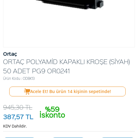
Ortaç
ORTAÇ POLYAMİD KAPAKLI KROŞE (SİYAH)
50 ADET PG9 OR0241
Ürün Kodu : ODBK13
Acele Et! Bu ürün
14
kişinin sepetinde!
945,30
TL
%59
İskonto
387,57
TL
KDV Dahildir.