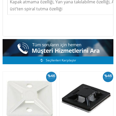
Kapak atmama özelliği, Yan yana takılabilme özelliği, Alt
üst’ten spiral tutma özelliği
Benzer Ürünler
Seçilenleri Karşılaştır
%46
%46
İskonto
İskonto