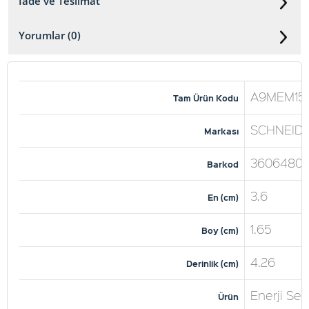
İade ve Teslimat
Yorumlar (0)
A9MEM152
Tam Ürün Kodu
SCHNEID
Markası
36064809
Barkod
3.6
En (cm)
1.65
Boy (cm)
4.26
Derinlik (cm)
Enerji Se
Ürün