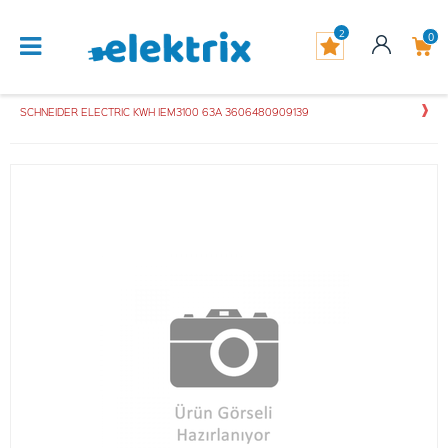
2
0
SCHNEIDER ELECTRIC KWH IEM3100 63A 3606480909139