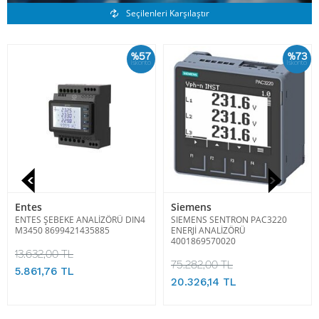
Benzer Ürünler
Seçilenleri Karşılaştır
%57
%73
İskonto
İskonto
Entes
Siemens
ENTES ŞEBEKE ANALİZÖRÜ DIN4
SIEMENS SENTRON PAC3220
M3450 8699421435885
ENERJİ ANALİZÖRÜ
4001869570020
13.632,00 TL
75.282,00 TL
5.861,76 TL
20.326,14 TL