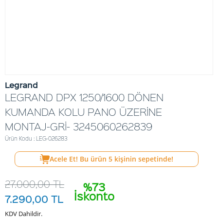
Legrand
LEGRAND DPX 1250/1600 DÖNEN
KUMANDA KOLU PANO ÜZERİNE
MONTAJ-GRİ- 3245060262839
Ürün Kodu : LEG-026283
Acele Et! Bu ürün
5
kişinin sepetinde!
27.000,00
TL
%73
İskonto
7.290,00
TL
KDV Dahildir.