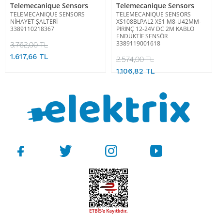
Telemecanique Sensors
Telemecanique Sensors
TELEMECANIQUE SENSORS
TELEMECANIQUE SENSORS
NİHAYET ŞALTERİ
XS108BLPAL2 XS1 M8-U42MM-
3389110218367
PİRİNÇ 12-24V DC 2M KABLO
ENDÜKTİF SENSÖR
3389119001618
3.762,00 TL
1.617,66 TL
2.574,00 TL
1.106,82 TL