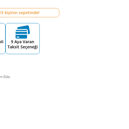
15
kişinin sepetinde!
li
9 Aya Varan
Taksit Seçeneği
m Ekle