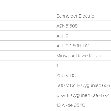
Schneider Electric
A9N61508
Acti 9
Acti 9 C60H-DC
Minyatür Devre Kesici
1
250 V DC
500 V Dc 'E Uygunıec 609
ı
6 Kv 'E Uygunen 60947-2
10 A -de 25 °C