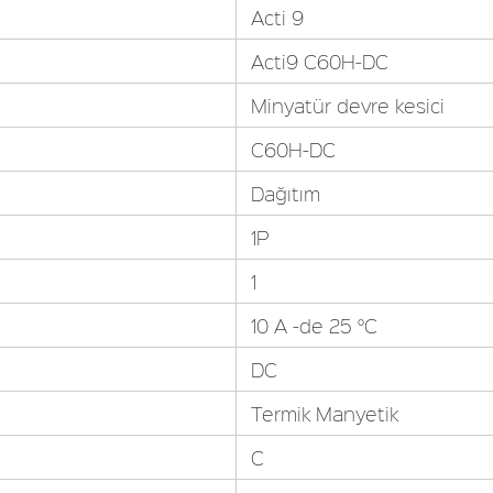
Acti 9
Acti9 C60H-DC
Minyatür devre kesici
C60H-DC
Dağıtım
1P
1
10 A -de 25 °C
DC
Termik Manyetik
C