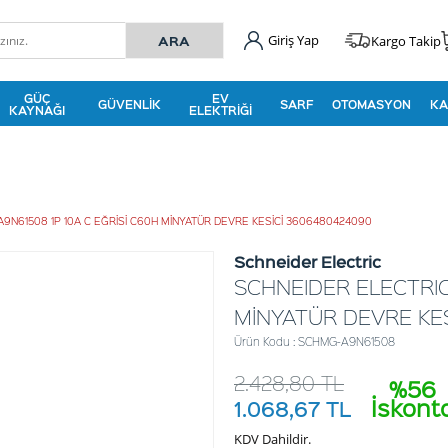
Giriş Yap
Kargo Takip
GÜÇ
EV
GÜVENLIK
SARF
OTOMASYON
KA
KAYNAĞI
ELEKTRIĞI
A9N61508 1P 10A C EĞRİSİ C60H MİNYATÜR DEVRE KESİCİ 3606480424090
Schneider Electric
SCHNEIDER ELECTRIC
MİNYATÜR DEVRE KES
Ürün Kodu : SCHMG-A9N61508
2.428,80
TL
%56
İskont
1.068,67
TL
KDV Dahildir.