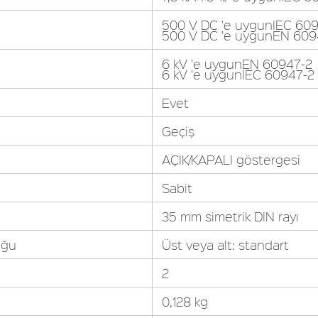
500 V DC 'e uygunIEC 60
500 V DC 'e uygunEN 609
6 kV 'e uygunEN 60947-2
6 kV 'e uygunIEC 60947-2
Evet
Geçiş
AÇIK/KAPALI göstergesi
Sabit
35 mm simetrik DIN rayı
uğu
Üst veya alt: standart
2
0,128 kg