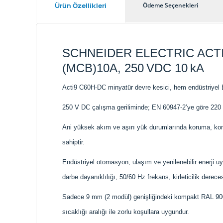
Ürün Özellikleri
Ödeme Seçenekleri
SCHNEIDER ELECTRIC ACTI
(MCB)10A, 250 VDC 10 kA
Acti9 C60H-DC minyatür devre kesici, hem endüstriyel E
250 V DC çalışma geriliminde; EN 60947-2’ye göre 220 
Ani yüksek akım ve aşırı yük durumlarında koruma, kontro
sahiptir.
Endüstriyel otomasyon, ulaşım ve yenilenebilir enerji u
darbe dayanıklılığı, 50/60 Hz frekans, kirleticilik dereces
Sadece 9 mm (2 modül) genişliğindeki kompakt RAL 9003
sıcaklığı aralığı ile zorlu koşullara uygundur.