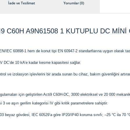
İade ve Teslimat
Yorumlar (0)
9 C60H A9N61508 1 KUTUPLU DC MİNİ
N/IEC 60898-1 hem de konut tipi EN 60947-2 standartlarına uygun olarak tasa
V DC’de 10 kA’e kadar kesme kapasitesi sağlar.
l ve izolasyon işlevlerini bir arada sunan bu cihaz, bakım güvenliğini artıran 
ygulamaları için geliştirilen Acti9 C60H-DC, 3000 elektriksel ve 20 000 mekani
i 3 ve aşırı gerilim kategorisi IV gibi kritik parametrelere sahiptir.
 beyaz gövdesi, IEC 60529’a göre IP20/IP40 koruma sınıfı; –25 °C ila 70 °C