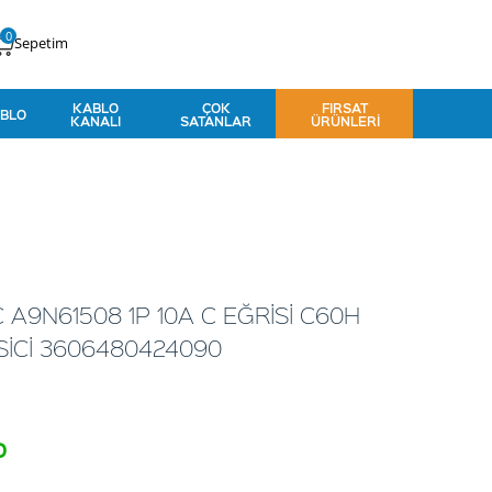
0
Sepetim
KABLO
ÇOK
FIRSAT
BLO
KANALI
SATANLAR
ÜRÜNLERI
 A9N61508 1P 10A C EĞRİSİ C60H
İCİ 3606480424090
o