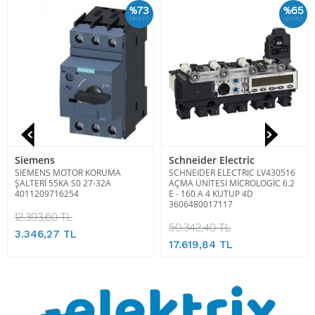
%73
%65
İskonto
İskonto
Siemens
Schneider Electric
SIEMENS MOTOR KORUMA
SCHNEIDER ELECTRIC LV430516
ŞALTERİ 55KA S0 27-32A
AÇMA ÜNİTESİ MİCROLOGİC 6.2
4011209716254
E - 160 A 4 KUTUP 4D
3606480017117
12.393,60 TL
50.342,40 TL
3.346,27 TL
17.619,84 TL