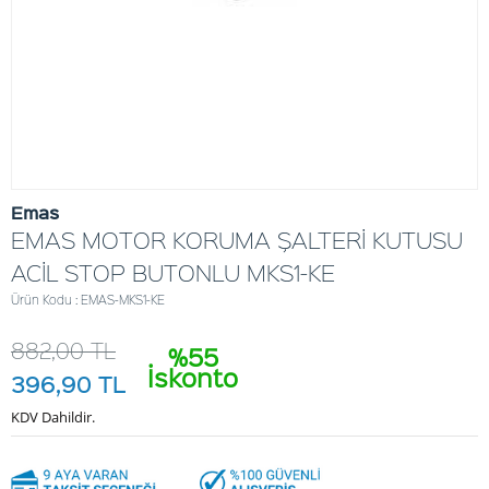
Emas
EMAS MOTOR KORUMA ŞALTERİ KUTUSU
ACİL STOP BUTONLU MKS1-KE
Ürün Kodu : EMAS-MKS1-KE
882,00
TL
%55
İskonto
396,90
TL
KDV Dahildir.