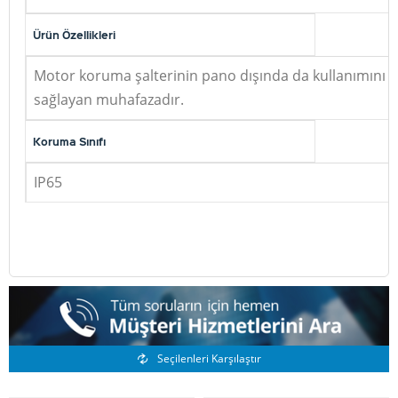
Ürün Özellikleri
Motor koruma şalterinin pano dışında da kullanımını
sağlayan muhafazadır.
Koruma Sınıfı
IP65
Benzer Ürünler
Seçilenleri Karşılaştır