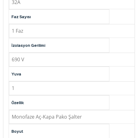
32A
Faz Sayısı
1 Faz
İzolasyon Gerilimi
690 V
Yuva
1
Özellik
Monofaze Aç-Kapa Pako Şalter
Boyut