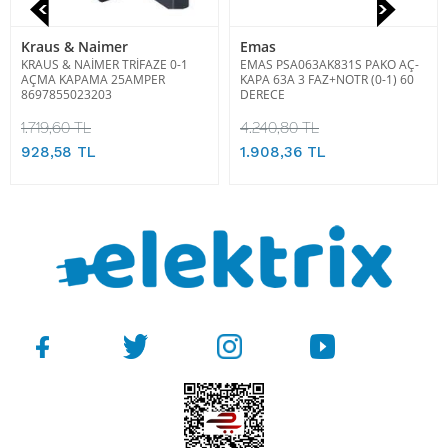
Kraus & Naimer
Emas
KRAUS & NAİMER TRİFAZE 0-1
EMAS PSA063AK831S PAKO AÇ-
AÇMA KAPAMA 25AMPER
KAPA 63A 3 FAZ+NOTR (0-1) 60
8697855023203
DERECE
1.719,60 TL
4.240,80 TL
928,58 TL
1.908,36 TL