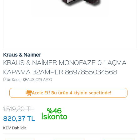
Kraus & Naimer
KRAUS & NAİMER MONOFAZE 0-1 AÇMA
KAPAMA 32AMPER 8697855034568
Ürün Kodu : KRAUS-C26-A200
Acele Et! Bu ürün
4
kişinin sepetinde!
1.519,20
TL
%46
İskonto
820,37
TL
KDV Dahildir.