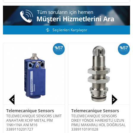
Benzer Ürünler
Seçilenleri Karşılaştır
%57
%57
İskonto
İskonto
Telemecanique Sensors
Telemecanique Sensors
TELEMECANIQUE SENSORS LİMİT
TELEMECANIQUE SENSORS
ANAHTARI XCKP METAL PİM
DİKEY YÖNDE HAREKETLİ UZUN
1NK+1NA ANİ M16
PİMLİ MAKARALI KOL DOĞRUSAL
3389110201727
3389110191028