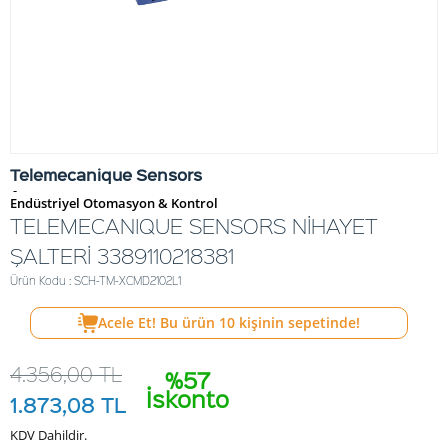
Telemecanique Sensors
-
Endüstriyel Otomasyon & Kontrol
TELEMECANIQUE SENSORS NİHAYET
ŞALTERİ 3389110218381
Ürün Kodu : SCH-TM-XCMD2102L1
Acele Et! Bu ürün
10
kişinin sepetinde!
4.356,00
TL
%57
İskonto
1.873,08
TL
KDV Dahildir.