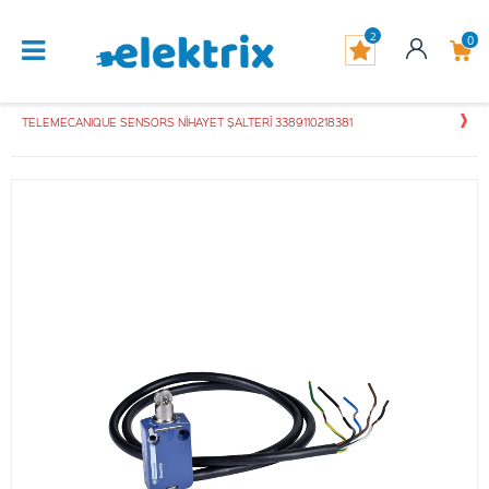
2
0
TELEMECANIQUE SENSORS NİHAYET ŞALTERİ 3389110218381