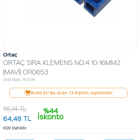
Ortaç
ORTAÇ SIRA KLEMENS NO:4 10-16MM2
(MAVİ) OR0653
Ürün Kodu : PLS 04
Acele Et! Bu ürün
13
kişinin sepetinde!
115,14
TL
%44
İskonto
64,48
TL
KDV Dahildir.