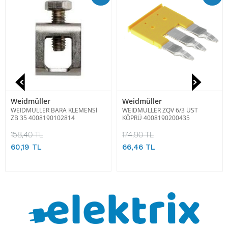
Weidmüller
Weidmüller
WEIDMULLER BARA KLEMENSİ
WEIDMULLER ZQV 6/3 ÜST
ZB 35 4008190102814
KÖPRÜ 4008190200435
158,40 TL
174,90 TL
60,19 TL
66,46 TL