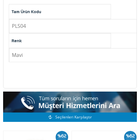
Tam Ürün Kodu
PLS04
Renk
Mavi
Benzer Ürünler
Seçilenleri Karşılaştır
%62
%62
İskonto
İskonto