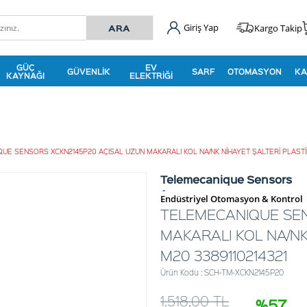
Giriş Yap
Kargo Takip
GÜÇ
EV
GÜVENLIK
SARF
OTOMASYON
KA
KAYNAĞI
ELEKTRIĞI
UE SENSORS XCKN2145P20 AÇISAL UZUN MAKARALI KOL NA/NK NİHAYET ŞALTERİ PLASTİ
Telemecanique Sensors
-
Endüstriyel Otomasyon & Kontrol
TELEMECANIQUE SEN
MAKARALI KOL NA/NK
M20 3389110214321
Ürün Kodu : SCH-TM-XCKN2145P20
1.518,00
TL
%57