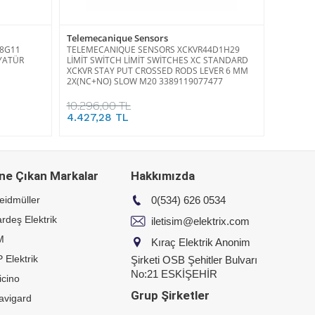
Telemecanique Sensors
18G11
TELEMECANIQUE SENSORS XCKVR44D1H29
NYATÜR
LİMİT SWİTCH LİMİT SWİTCHES XC STANDARD
XCKVR STAY PUT CROSSED RODS LEVER 6 MM
2X(NC+NO) SLOW M20 3389119077477
10.296,00 TL
4.427,28 TL
ne Çıkan Markalar
Hakkımızda
eidmüller
0(534) 626 0534
rdeş Elektrik
iletisim@elektrix.com
M
Kıraç Elektrik Anonim
 Elektrik
Şirketi OSB Şehitler Bulvarı
No:21 ESKİŞEHİR
icino
Grup Şirketler
avigard