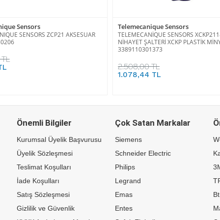
ique Sensors
Telemecanique Sensors
NIQUE SENSORS ZCP21 AKSESUAR
TELEMECANİQUE SENSORS XCKP21
80206
NİHAYET ŞALTERİ XCKP PLASTİK Mİ
3389110301373
 TL
2.508,00 TL
TL
1.078,44 TL
Önemli Bilgiler
Çok Satan Markalar
Ö
Kurumsal Üyelik Başvurusu
Siemens
W
Üyelik Sözleşmesi
Schneider Electric
Ka
Teslimat Koşulları
Philips
3
İade Koşulları
Legrand
TP
Satış Sözleşmesi
Emas
Bt
Gizlilik ve Güvenlik
Entes
M