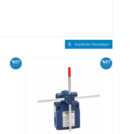
Seçilenleri Karşılaştır
%57
%57
İskonto
İskonto