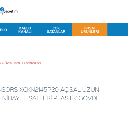
0
Sepetim
KABLO
ÇOK
FIRSAT
BLO
KANALI
SATANLAR
ÜRÜNLERI
K GÖVDE M20 3389110214321
SORS XCKN2145P20 AÇISAL UZUN
 NİHAYET ŞALTERİ PLASTİK GÖVDE