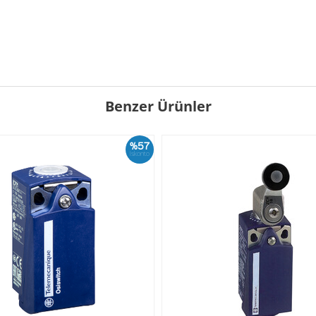
Benzer Ürünler
%57
İskonto