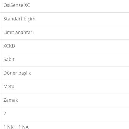
OsiSense XC
Standart biçim
Limit anahtarı
XCKD
Sabit
Döner başlık
Metal
Zamak
2
1 NK + 1 NA