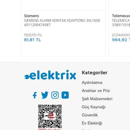
Siemens
Telemecan
SIEMENS ALARM KONTAK ADAPTÖRÜ 3VL1600
TELEMECA
4011209474987
33891101
193,15 TL
2.244,00
61,81 TL
964,92 
Kategoriler
Aydınlatma
Anahtar ve Priz
Şalt Malzemeleri
Güç Kaynağı
Güvenlik
Ev Elektriği