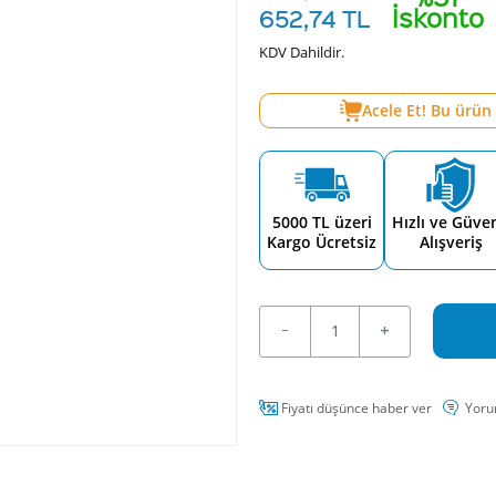
İskonto
652,74
TL
KDV Dahildir.
Acele Et! Bu ürün
5000 TL üzeri
Hızlı ve Güven
Kargo Ücretsiz
Alışveriş
Fiyatı düşünce haber ver
Yoru