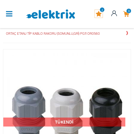
2
0
ORTAÇ ETANJ TİP KABLO RAKORU (SOMUNLU,GRİ) PG11 OR0560
TÜKENDİ