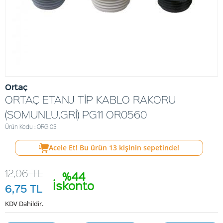
Ortaç
ORTAÇ ETANJ TİP KABLO RAKORU
(SOMUNLU,GRİ) PG11 OR0560
Ürün Kodu : ORG 03
Acele Et! Bu ürün
13
kişinin sepetinde!
12,06
TL
%44
İskonto
6,75
TL
KDV Dahildir.