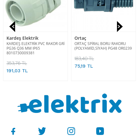
Kardeş Elektrik
Ortaç
KARDEŞ ELEKTRİK PVC RAKOR GRİ
ORTAÇ SPİRAL BORU RAKORU
PG36 Q36 MM IP65
(POLYAMİD,SİYAH) PG48 OR0239
8010730009381
183,40 TL
353,76 TL
75,19 TL
191,03 TL