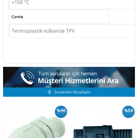
+150 °C
Conta
Termoplastik vulkanize TPV
Benzer Ürünler
Seçilenleri Karşılaştır
%46
%59
İskonto
İskonto