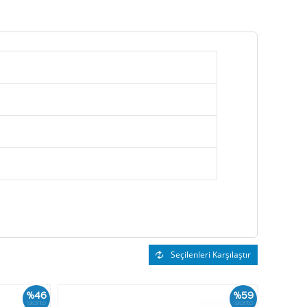
Seçilenleri Karşılaştır
%46
%59
İskonto
İskonto