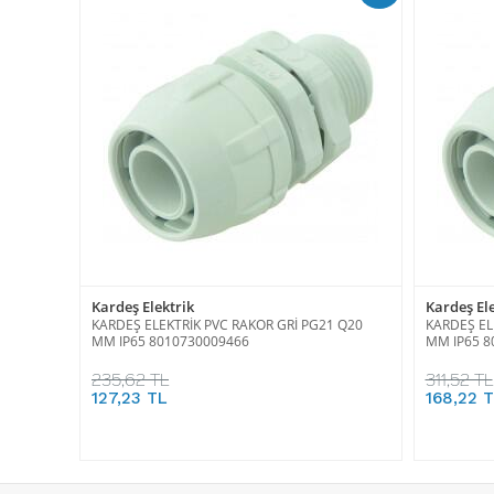
Kardeş Elektrik
Kardeş Ele
KARDEŞ ELEKTRİK PVC RAKOR GRİ PG21 Q20
KARDEŞ EL
MM IP65 8010730009466
MM IP65 8
235,62 TL
311,52 TL
127,23 TL
168,22 