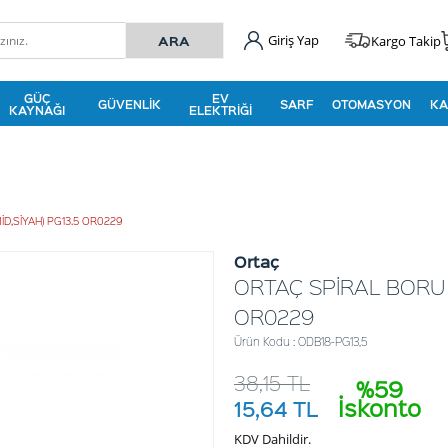
Giriş Yap
Kargo Takip
GÜÇ
EV
GÜVENLIK
SARF
OTOMASYON
KA
KAYNAĞI
ELEKTRIĞI
D,SİYAH) PG13.5 OR0229
Ortaç
ORTAÇ SPİRAL BORU 
OR0229
Ürün Kodu : ODB18-PG13,5
38,15
TL
%59
İskonto
15,64
TL
KDV Dahildir.