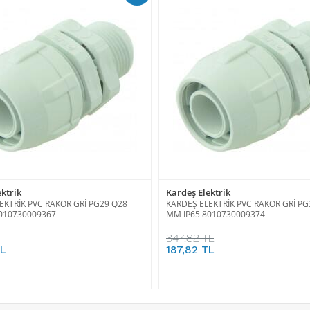
ktrik
Kardeş Elektrik
EKTRİK PVC RAKOR GRİ PG29 Q28
KARDEŞ ELEKTRİK PVC RAKOR GRİ PG
010730009367
MM IP65 8010730009374
347,82 TL
TL
187,82 TL