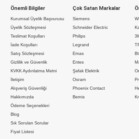
Önemli Bilgiler
Çok Satan Markalar
Ö
Kurumsal Üyelik Başvurusu
Siemens
W
Üyelik Sözleşmesi
Schneider Electric
Ka
Teslimat Koşulları
Philips
3
İade Koşulları
Legrand
TP
Satış Sözleşmesi
Emas
Bt
Gizlilik ve Güvenlik
Entes
M
KVKK Aydınlatma Metni
Şafak Elektrik
Or
İletişim
Osram
P
Alışveriş Güvenliği
Phoenix Contact
H
Hakkımızda
Bemis
K
Ödeme Seçenekleri
Blog
Sık Sorulan Sorular
Fiyat Listesi