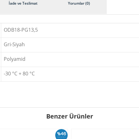
İade ve Teslimat
Yorumlar (0)
ODB18-PG13,5
Gri-Siyah
Polyamid
-30 °C + 80 °C
Benzer Ürünler
%46
İskonto