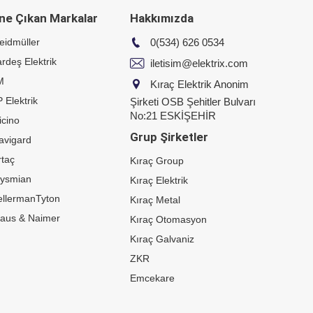
ne Çıkan Markalar
Hakkımızda
eidmüller
0(534) 626 0534
rdeş Elektrik
iletisim@elektrix.com
M
Kıraç Elektrik Anonim
 Elektrik
Şirketi OSB Şehitler Bulvarı
No:21 ESKİŞEHİR
icino
Grup Şirketler
avigard
taç
Kıraç Group
rysmian
Kıraç Elektrik
ellermanTyton
Kıraç Metal
raus & Naimer
Kıraç Otomasyon
Kıraç Galvaniz
ZKR
Emcekare