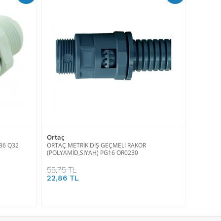
Ortaç
36 Q32
ORTAÇ METRİK DİŞ GEÇMELİ RAKOR
(POLYAMİD,SİYAH) PG16 OR0230
55,75 TL
22,86 TL