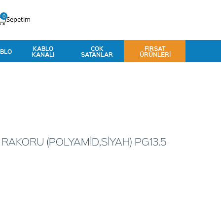
0
Sepetim
KABLO
ÇOK
FIRSAT
BLO
KANALI
SATANLAR
ÜRÜNLERI
RAKORU (POLYAMİD,SİYAH) PG13.5