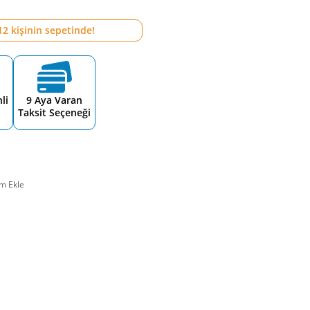
12
kişinin sepetinde!
li
9 Aya Varan
Taksit Seçeneği
m Ekle