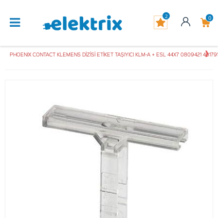
2
0
PHOENIX CONTACT KLEMENS DİZİSİ ETİKET TAŞIYICI KLM-A + ESL 44X7 0809421 40179