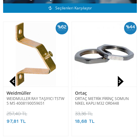
Benzer Ürünler
Seçilenleri Karşılaştır
%62
%44
İskonto
İskonto
Weidmüller
Ortaç
WEIDMULLER RAY TAŞIYICI TSTW
ORTAÇ METRİK PİRİNÇ SOMUN
5 M5 4008190059651
NİKEL KAPLI M32 OR0448
257,40 TL
33,36 TL
97,81 TL
18,68 TL