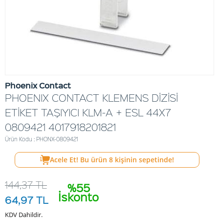
Phoenix Contact
PHOENIX CONTACT KLEMENS DİZİSİ
ETİKET TAŞIYICI KLM-A + ESL 44X7
0809421 4017918201821
Ürün Kodu : PHONX-0809421
Acele Et! Bu ürün
8
kişinin sepetinde!
144,37
TL
%55
İskonto
64,97
TL
KDV Dahildir.