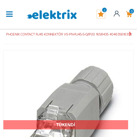
2
0
PHOENIX CONTACT RJ45 KONNEKTÖR VS-PN-RJ45-5-Q/IP20 1658435 4046356163118
TÜKENDİ