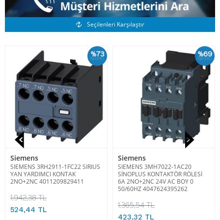
Benzer Ürünler
Seçilenleri Karşılaştır
%73
%69
İskonto
İskonto
Siemens
Siemens
SIEMENS 3RH2911-1FC22 SIRIUS
SIEMENS 3MH7022-1AC20
YAN YARDIMCI KONTAK
SİNOPLUS KONTAKTÖR RÖLESİ
2NO+2NC 4011209829411
6A 2NO+2NC 24V AC BOY 0
50/60HZ 4047624395262
1.942,38 TL
1.365,54 TL
524,44 TL
423,32 TL