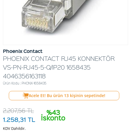
Phoenix Contact
PHOENIX CONTACT RJ45 KONNEKTÖR
VS-PN-RJ45-5-Q/IP20 1658435
4046356163118
Ürün Kodu : PHONX-1658435
Acele Et! Bu ürün
13
kişinin sepetinde!
2.207,56
TL
%43
İskonto
1.258,31
TL
KDV Dahildir.