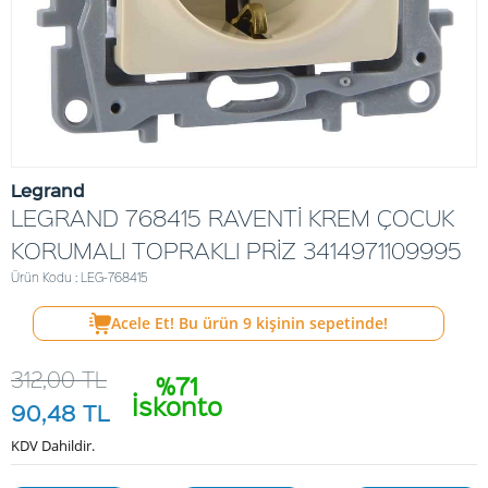
Legrand
LEGRAND 768415 RAVENTİ KREM ÇOCUK
KORUMALI TOPRAKLI PRİZ 3414971109995
Ürün Kodu : LEG-768415
Acele Et! Bu ürün
9
kişinin sepetinde!
312,00
TL
%71
İskonto
90,48
TL
KDV Dahildir.