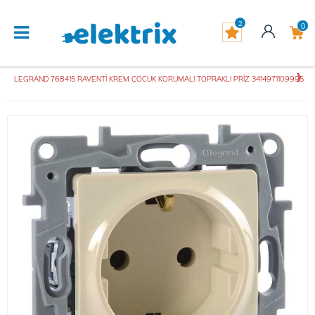
2
0
LEGRAND 768415 RAVENTİ KREM ÇOCUK KORUMALI TOPRAKLI PRİZ 3414971109995