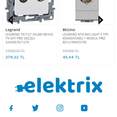
Legrand
Bticino
LEGRAND 767127 SALBEİ BEYAZ
LEGRAND BTICINO LIGHT F TİPİ
TV-SAT PRİZ GEÇİŞLİ
KOAKSİYONEL 1 MODÜL PRİZ
3245067671276
8012199435190
1.308,00 TL
129,84 TL
379,32 TL
45,44 TL