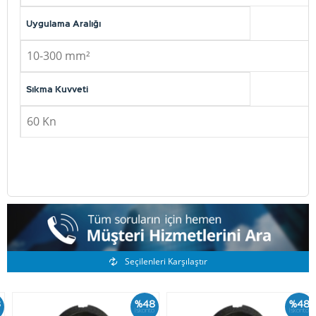
Uygulama Aralığı
10-300 mm²
Sıkma Kuvveti
60 Kn
Benzer Ürünler
Seçilenleri Karşılaştır
%48
%48
İskonto
İskonto