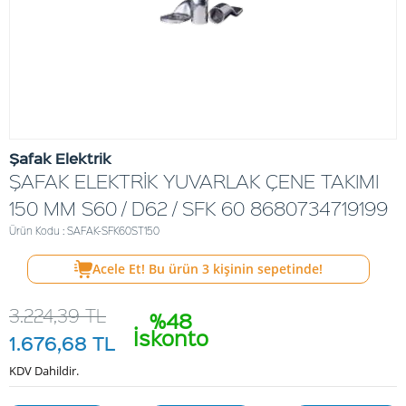
Şafak Elektrik
ŞAFAK ELEKTRİK YUVARLAK ÇENE TAKIMI
150 MM S60 / D62 / SFK 60 8680734719199
Ürün Kodu : SAFAK-SFK60ST150
Acele Et! Bu ürün
3
kişinin sepetinde!
3.224,39
TL
%48
İskonto
1.676,68
TL
KDV Dahildir.