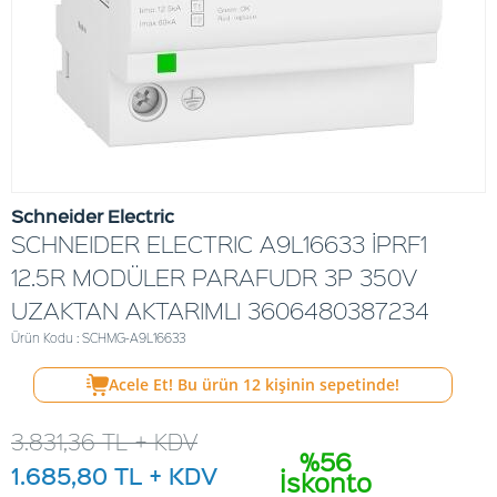
Schneider Electric
SCHNEIDER ELECTRIC A9L16633 İPRF1
12.5R MODÜLER PARAFUDR 3P 350V
UZAKTAN AKTARIMLI 3606480387234
Ürün Kodu : SCHMG-A9L16633
Acele Et! Bu ürün
12
kişinin sepetinde!
3.831,36
TL + KDV
%56
1.685,80
TL + KDV
İskonto