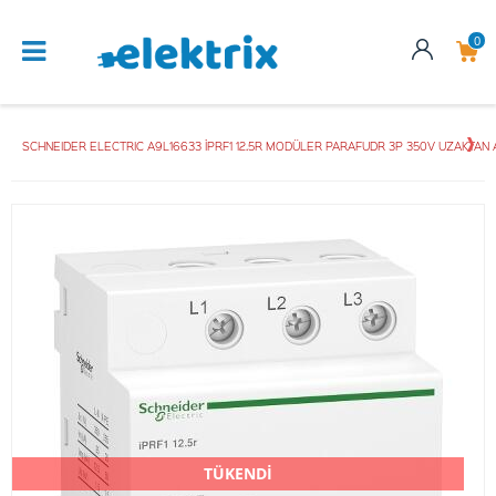
0
SCHNEIDER ELECTRIC A9L16633 İPRF1 12.5R MODÜLER PARAFUDR 3P 350V UZAKTAN
TÜKENDİ