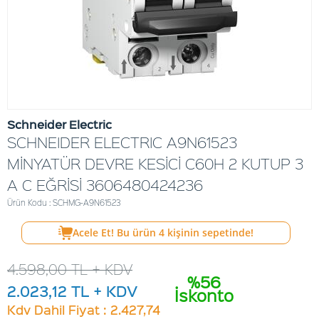
Schneider Electric
SCHNEIDER ELECTRIC A9N61523
MİNYATÜR DEVRE KESİCİ C60H 2 KUTUP 3
A C EĞRİSİ 3606480424236
Ürün Kodu : SCHMG-A9N61523
Acele Et! Bu ürün
4
kişinin sepetinde!
4.598,00
TL + KDV
%56
2.023,12
TL + KDV
İskonto
Kdv Dahil Fiyat : 2.427,74