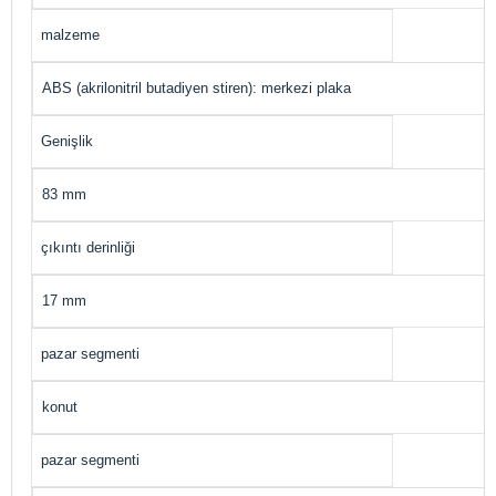
malzeme
ABS (akrilonitril butadiyen stiren): merkezi plaka
Genişlik
83 mm
çıkıntı derinliği
17 mm
pazar segmenti
konut
pazar segmenti