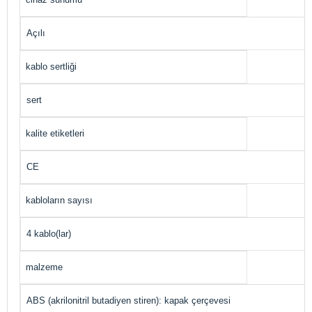
Açılı
kablo sertliği
sert
kalite etiketleri
CE
kabloların sayısı
4 kablo(lar)
malzeme
ABS (akrilonitril butadiyen stiren): kapak çerçevesi