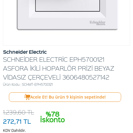
Schneider Electric
SCHNEİDER ELECTRİC EPH5700121
ASFORA İKİLİ HOPARLÖR PRİZİ BEYAZ
VİDASIZ ÇERÇEVELİ 3606480527142
Ürün Kodu : SCHMT-EPH5700121
Acele Et! Bu ürün
9
kişinin sepetinde!
1.239,60
TL
%78
İskonto
272,71
TL
KDV Dahildir.