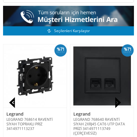
Benzer Ürünler
Seçilenleri Karşılaştır
%71
%71
İskonto
İskonto
Legrand
Legrand
LEGRAND 768614 RAVENTİ
LEGRAND 768640 RAVENTİ
SİYAH TOPRAKLI PRİZ
SİYAH 2XRJ45 CAT6 UTP DATA
3414971113237
PRİZİ 3414971113749
(ÇERÇEVESİZ)