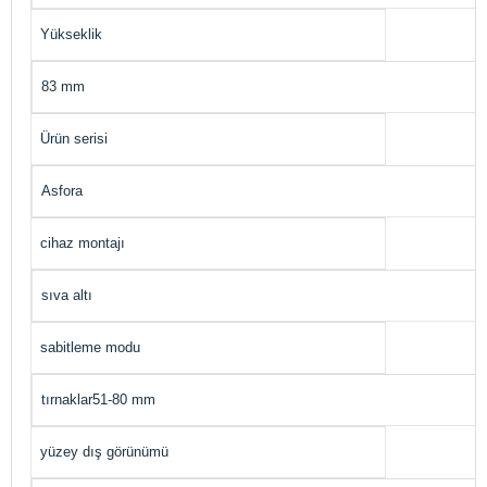
Yükseklik
83 mm
Ürün serisi
Asfora
cihaz montajı
sıva altı
sabitleme modu
tırnaklar51-80 mm
yüzey dış görünümü