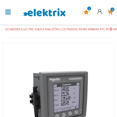
2
0
SCHNEIDER ELECTRIC ENERJİ ANALİZÖRÜ LCD PM2000 RS485 MİN/MAX RTC 15TH H