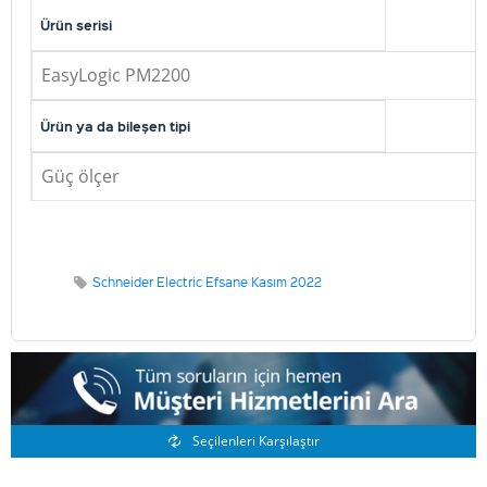
Ürün serisi
EasyLogic PM2200
Ürün ya da bileşen tipi
Güç ölçer
Schneider Electric Efsane Kasım 2022
Benzer Ürünler
Seçilenleri Karşılaştır