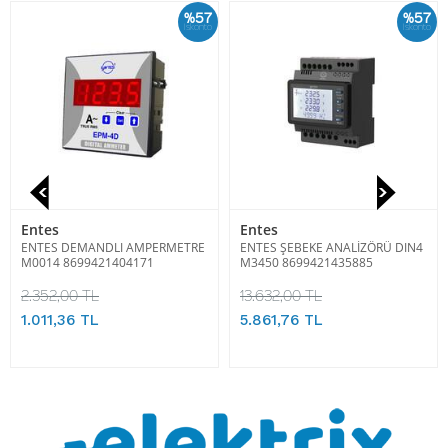
%57
%57
İskonto
İskonto
Entes
Entes
ENTES DEMANDLI AMPERMETRE
ENTES ŞEBEKE ANALİZÖRÜ DIN4
M0014 8699421404171
M3450 8699421435885
2.352,00 TL
13.632,00 TL
1.011,36 TL
5.861,76 TL