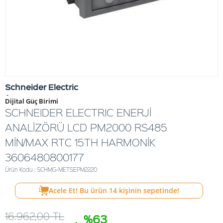
Schneider Electric
-
Dijital Güç Birimi
SCHNEIDER ELECTRIC ENERJİ
ANALİZÖRÜ LCD PM2000 RS485
MİN/MAX RTC 15TH HARMONİK
3606480800177
Ürün Kodu : SCHMG-METSEPM2220
Acele Et! Bu ürün
14
kişinin sepetinde!
16.962,00
TL
%63