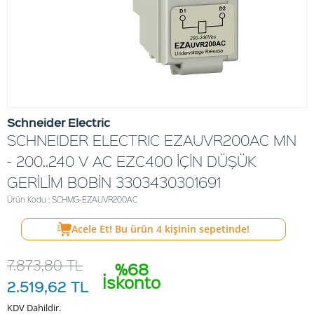
Schneider Electric
SCHNEIDER ELECTRIC EZAUVR200AC MN
- 200..240 V AC EZC400 İÇİN DÜŞÜK
GERİLİM BOBİN 3303430301691
Ürün Kodu : SCHMG-EZAUVR200AC
Acele Et! Bu ürün
4
kişinin sepetinde!
7.873,80
TL
%68
İskonto
2.519,62
TL
KDV Dahildir.