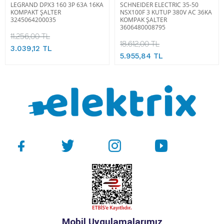
LEGRAND DPX3 160 3P 63A 16KA
SCHNEIDER ELECTRIC 35-50
KOMPAKT ŞALTER
NSX100F 3 KUTUP 380V AC 36KA
3245064200035
KOMPAK ŞALTER
3606480008795
11.256,00 TL
18.612,00 TL
3.039,12 TL
5.955,84 TL
Mobil Uygulamalarımız