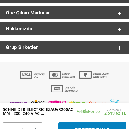
Öne Çıkan Markalar
Hakkımızda
Grup Şirketler
SCHNEIDER ELECTRIC EZAUVR200AC
7.873,80 TL
%68
İskonto
2.519,62 TL
MN - 200..240 V AC ...