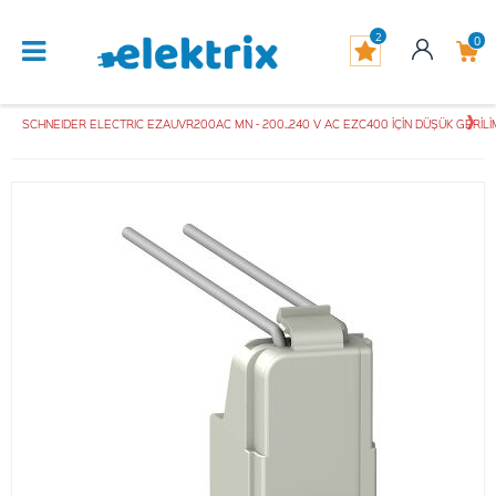
2
0
SCHNEIDER ELECTRIC EZAUVR200AC MN - 200..240 V AC EZC400 İÇİN DÜŞÜK GERİLİ