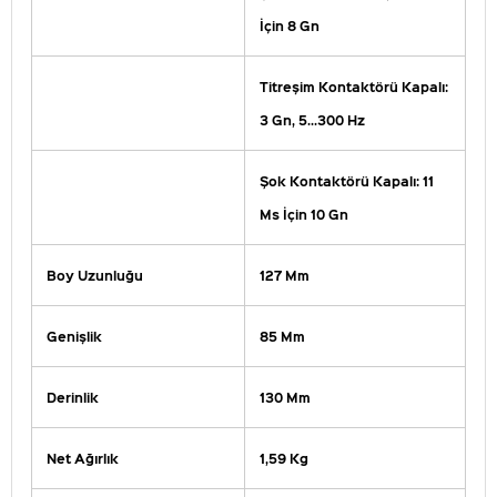
İçin 8 Gn
Titreşim Kontaktörü Kapalı:
3 Gn, 5...300 Hz
Şok Kontaktörü Kapalı: 11
Ms İçin 10 Gn
Boy Uzunluğu
127 Mm
Genişlik
85 Mm
Derinlik
130 Mm
Net Ağırlık
1,59 Kg