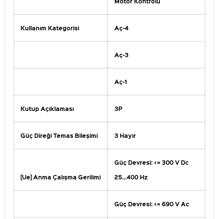
Motor Kontrolü
Kullanım Kategorisi
Aç-4
Aç-3
Aç-1
Kutup Açıklaması
3P
Güç Direği Temas Bileşimi
3 Hayır
Güç Devresi: <= 300 V Dc
[Ue] Anma Çalışma Gerilimi
25...400 Hz
Güç Devresi: <= 690 V Ac