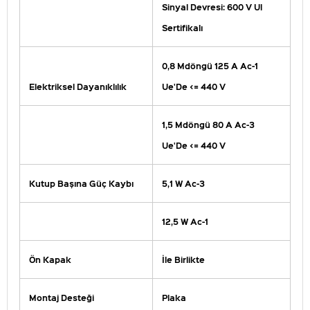
Sinyal Devresi: 600 V Ul
Sertifikalı
0,8 Mdöngü 125 A Ac-1
Elektriksel Dayanıklılık
Ue'De <= 440 V
1,5 Mdöngü 80 A Ac-3
Ue'De <= 440 V
Kutup Başına Güç Kaybı
5,1 W Ac-3
12,5 W Ac-1
Ön Kapak
İle Birlikte
Montaj Desteği
Plaka