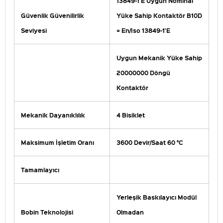
13849-1'E Uygun Nominal
Güvenlik Güvenilirlik
Yüke Sahip Kontaktör B10D
Seviyesi
= En/Iso 13849-1'E
Uygun Mekanik Yüke Sahip
20000000 Döngü
Kontaktör
Mekanik Dayanıklılık
4 Bisiklet
Maksimum İşletim Oranı
3600 Devir/Saat 60 °C
Tamamlayıcı
Yerleşik Baskılayıcı Modül
Bobin Teknolojisi
Olmadan