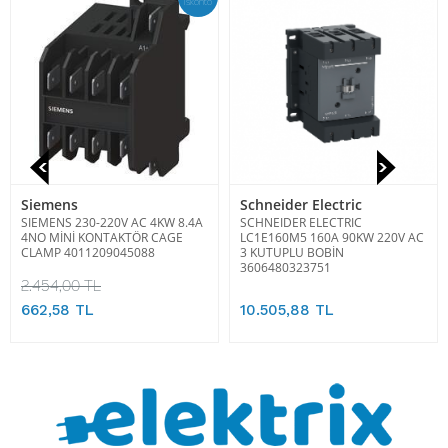
İskonto
Siemens
Schneider Electric
SIEMENS 230-220V AC 4KW 8.4A
SCHNEIDER ELECTRIC
4NO MİNİ KONTAKTÖR CAGE
LC1E160M5 160A 90KW 220V AC
CLAMP 4011209045088
3 KUTUPLU BOBİN
3606480323751
2.454,00 TL
662,58 TL
10.505,88 TL