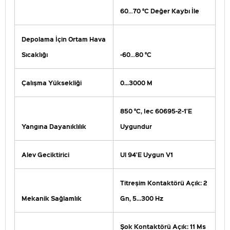
60…70 °C Değer Kaybı İle
Depolama İçin Ortam Hava
Sıcaklığı
-60…80 °C
Çalışma Yüksekliği
0...3000 M
850 °C, Iec 60695-2-1'E
Yangına Dayanıklılık
Uygundur
Alev Geciktirici
Ul 94'E Uygun V1
Titreşim Kontaktörü Açık: 2
Mekanik Sağlamlık
Gn, 5...300 Hz
Şok Kontaktörü Açık: 11 Ms