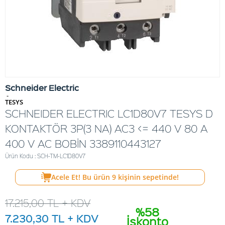
Schneider Electric
-
TESYS
SCHNEIDER ELECTRIC LC1D80V7 TESYS D
KONTAKTÖR 3P(3 NA) AC3 <= 440 V 80 A
400 V AC BOBİN 3389110443127
Ürün Kodu : SCH-TM-LC1D80V7
Acele Et! Bu ürün
9
kişinin sepetinde!
17.215,00
TL + KDV
%58
7.230,30
TL + KDV
İskonto