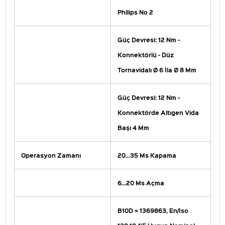
Philips No 2
Güç Devresi: 12 Nm -
Konnektörlü - Düz
Tornavidalı Ø 6 İla Ø 8 Mm
Güç Devresi: 12 Nm -
Konnektörde Altıgen Vida
Başı 4 Mm
Operasyon Zamanı
20...35 Ms Kapama
6...20 Ms Açma
B10D = 1369863, En/Iso