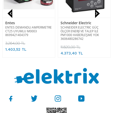
Entes
Schneider Electric
ENTES DEMANDLI AMPERMETRE
SCHNEIDER ELECTRIC GÜÇ
CT25 UYUMLU M0003
ÖLÇER ENERJİ VE TALEP İLE
8699421404379
PM1000 HABERLEŞME YOK
3606480286742
3.264,00 TL
11.820,00 TL
1.403,52 TL
4.373,40 TL