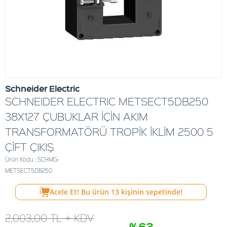
Schneider Electric
SCHNEIDER ELECTRIC METSECT5DB250
38X127 ÇUBUKLAR İÇİN AKIM
TRANSFORMATÖRÜ TROPİK İKLİM 2500 5
ÇİFT ÇIKIŞ
Ürün Kodu : SCHMG-
METSECT5DB250
Acele Et! Bu ürün
13
kişinin sepetinde!
2.003,00
TL + KDV
%63