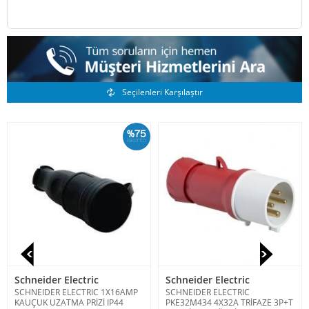
Benzer Ürünler
Seçilenleri Karşılaştır
%75
İskonto
Schneider Electric
Schneider Electric
SCHNEIDER ELECTRIC 1X16AMP
SCHNEIDER ELECTRIC
KAUÇUK UZATMA PRİZİ IP44
PKE32M434 4X32A TRİFAZE 3P+T