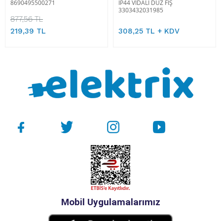
8690495500271
IP44 VİDALI DÜZ FİŞ
3303432031985
877,56 TL
219,39 TL
308,25 TL + KDV
Mobil Uygulamalarımız