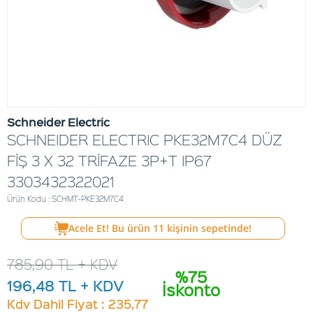
Schneider Electric
SCHNEIDER ELECTRIC PKE32M7C4 DÜZ
FİŞ 3 X 32 TRİFAZE 3P+T IP67
3303432322021
Ürün Kodu : SCHMT-PKE32M7C4
Acele Et! Bu ürün
11
kişinin sepetinde!
785,90
TL + KDV
%75
196,48
TL + KDV
İskonto
Kdv Dahil Fiyat : 235,77