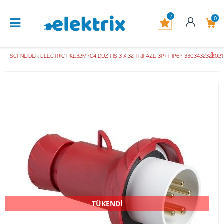
2
0
SCHNEIDER ELECTRIC PKE32M7C4 DÜZ FİŞ 3 X 32 TRİFAZE 3P+T IP67 3303432322021
TÜKENDİ