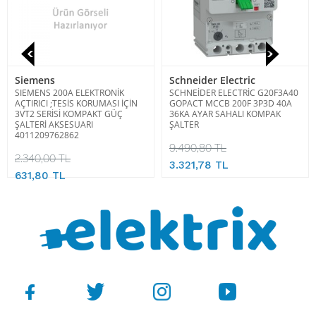
Siemens
Schneider Electric
SIEMENS 200A ELEKTRONİK
SCHNEİDER ELECTRİC G20F3A40
AÇTIRICI ;TESİS KORUMASI İÇİN
GOPACT MCCB 200F 3P3D 40A
3VT2 SERİSİ KOMPAKT GÜÇ
36KA AYAR SAHALI KOMPAK
ŞALTERİ AKSESUARI
ŞALTER
4011209762862
9.490,80 TL
2.340,00 TL
3.321,78 TL
631,80 TL