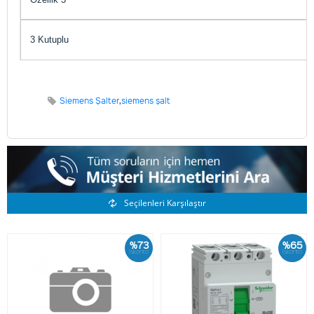
3 Kutuplu
Siemens Şalter
,
siemens şalt
Benzer Ürünler
Seçilenleri Karşılaştır
%73
%65
İskonto
İskonto