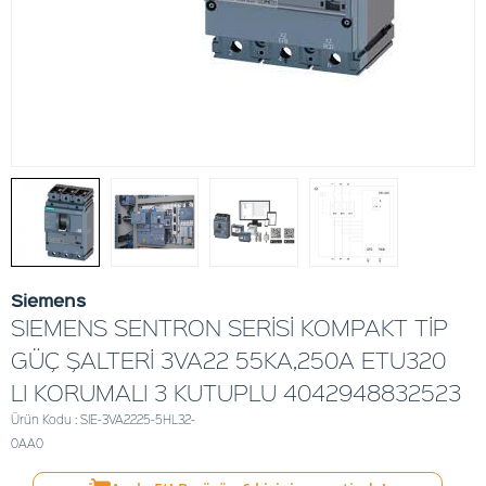
Siemens
SIEMENS SENTRON SERİSİ KOMPAKT TİP
GÜÇ ŞALTERİ 3VA22 55KA,250A ETU320
LI KORUMALI 3 KUTUPLU 4042948832523
Ürün Kodu : SIE-3VA2225-5HL32-
0AA0