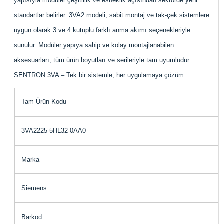
yapısıyla modüler çeşitlilik ve esneklik açısından sektörde yeni
standartlar belirler. 3VA2 modeli, sabit montaj ve tak-çek sistemlere
uygun olarak 3 ve 4 kutuplu farklı anma akımı seçenekleriyle
sunulur. Modüler yapıya sahip ve kolay montajlanabilen
aksesuarları, tüm ürün boyutları ve serileriyle tam uyumludur.
SENTRON 3VA – Tek bir sistemle, her uygulamaya çözüm.
Tam Ürün Kodu
3VA2225-5HL32-0AA0
Marka
Siemens
Barkod