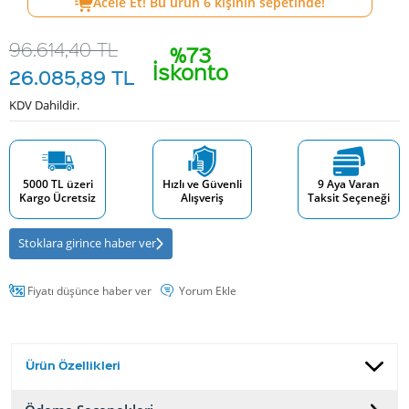
Acele Et! Bu ürün
6
kişinin sepetinde!
96.614,40
TL
%73
İskonto
26.085,89
TL
KDV Dahildir.
5000 TL üzeri
Hızlı ve Güvenli
9 Aya Varan
Kargo Ücretsiz
Alışveriş
Taksit Seçeneği
Stoklara girince haber ver
Fiyatı düşünce haber ver
Yorum Ekle
Ürün Özellikleri