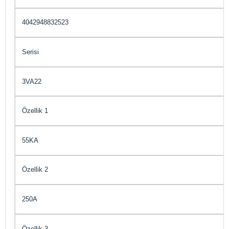
4042948832523
Serisi
3VA22
Özellik 1
55KA
Özellik 2
250A
Özellik 3