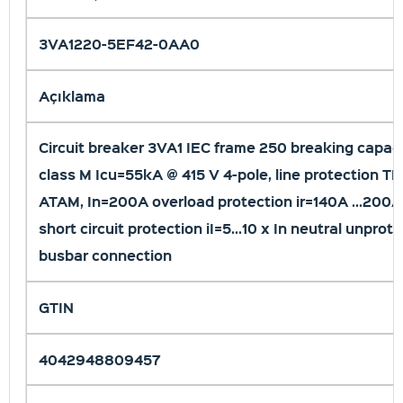
3VA1220-5EF42-0AA0
Açıklama
Circuit breaker 3VA1 IEC frame 250 breaking capac
class M Icu=55kA @ 415 V 4-pole, line protection T
ATAM, In=200A overload protection ir=140A ...200A
short circuit protection iI=5...10 x In neutral unprot
busbar connection
GTIN
4042948809457