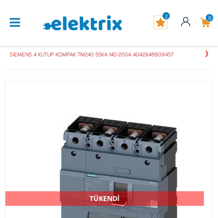
2
0
SIEMENS 4 KUTUP KOMPAK TM240 55KA 140-200A 4042948809457
TÜKENDİ