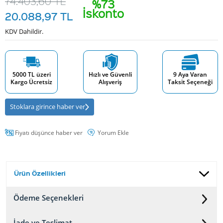
74.403,60
TL
%73
İskonto
20.088,97
TL
KDV Dahildir.
5000 TL üzeri
Hızlı ve Güvenli
9 Aya Varan
Kargo Ücretsiz
Alışveriş
Taksit Seçeneği
Stoklara girince haber ver
Fiyatı düşünce haber ver
Yorum Ekle
Ürün Özellikleri
Ödeme Seçenekleri
İade ve Teslimat