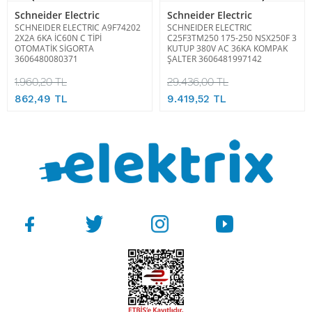
Schneider Electric
Schneider Electric
SCHNEIDER ELECTRIC A9F74202
SCHNEIDER ELECTRIC
2X2A 6KA İC60N C TİPİ
C25F3TM250 175-250 NSX250F 3
OTOMATİK SİGORTA
KUTUP 380V AC 36KA KOMPAK
3606480080371
ŞALTER 3606481997142
1.960,20 TL
29.436,00 TL
862,49 TL
9.419,52 TL