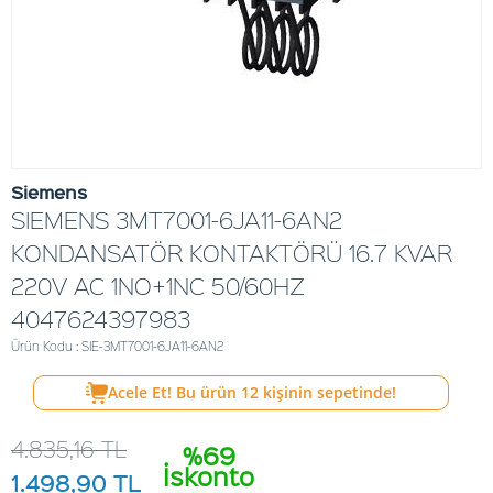
Siemens
SIEMENS 3MT7001-6JA11-6AN2
KONDANSATÖR KONTAKTÖRÜ 16.7 KVAR
220V AC 1NO+1NC 50/60HZ
4047624397983
Ürün Kodu : SIE-3MT7001-6JA11-6AN2
Acele Et! Bu ürün
12
kişinin sepetinde!
4.835,16
TL
%69
İskonto
1.498,90
TL