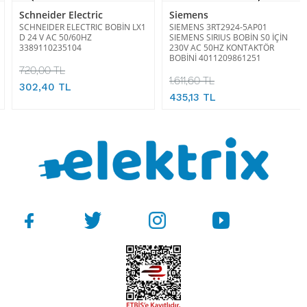
Schneider Electric
Siemens
SCHNEIDER ELECTRIC BOBİN LX1
SIEMENS 3RT2924-5AP01
D 24 V AC 50/60HZ
SIEMENS SIRIUS BOBİN S0 İÇİN
3389110235104
230V AC 50HZ KONTAKTÖR
BOBİNİ 4011209861251
720,00 TL
1.611,60 TL
302,40 TL
435,13 TL