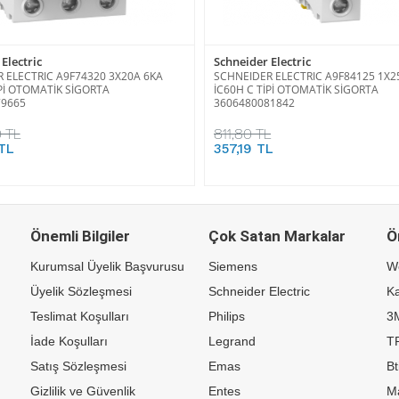
Electric
Schneider Electric
 ELECTRIC A9F74320 3X20A 6KA
SCHNEIDER ELECTRIC A9F84125 1X2
İPİ OTOMATİK SİGORTA
İC60H C TİPİ OTOMATİK SİGORTA
79665
3606480081842
 TL
811,80 TL
 TL
357,19 TL
Önemli Bilgiler
Çok Satan Markalar
Ö
Kurumsal Üyelik Başvurusu
Siemens
W
Üyelik Sözleşmesi
Schneider Electric
Ka
Teslimat Koşulları
Philips
3
İade Koşulları
Legrand
TP
Satış Sözleşmesi
Emas
Bt
Gizlilik ve Güvenlik
Entes
M