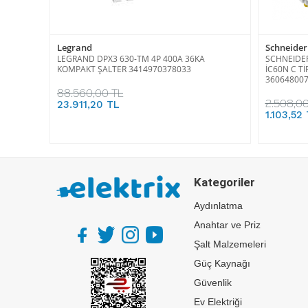
Legrand
Schneider 
LEGRAND DPX3 630-TM 4P 400A 36KA
SCHNEIDER
KOMPAKT ŞALTER 3414970378033
İC60N C T
36064800
88.560,00 TL
2.508,00
23.911,20 TL
1.103,52
Kategoriler
Aydınlatma
Anahtar ve Priz
Şalt Malzemeleri
Güç Kaynağı
Güvenlik
Ev Elektriği