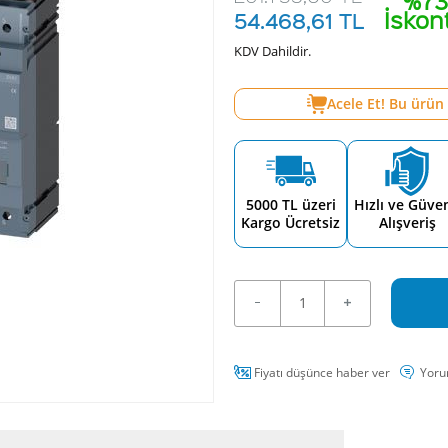
%73
İskon
54.468,61
TL
KDV Dahildir.
Acele Et! Bu ürün
5000 TL üzeri
Hızlı ve Güven
Kargo Ücretsiz
Alışveriş
Fiyatı düşünce haber ver
Yoru