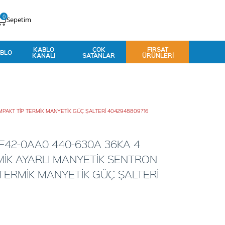
0
Sepetim
KABLO
ÇOK
FIRSAT
BLO
KANALI
SATANLAR
ÜRÜNLERI
MPAKT TİP TERMİK MANYETİK GÜÇ ŞALTERİ 4042948809716
F42-0AA0 440-630A 36KA 4
MİK AYARLI MANYETİK SENTRON
 TERMİK MANYETİK GÜÇ ŞALTERİ