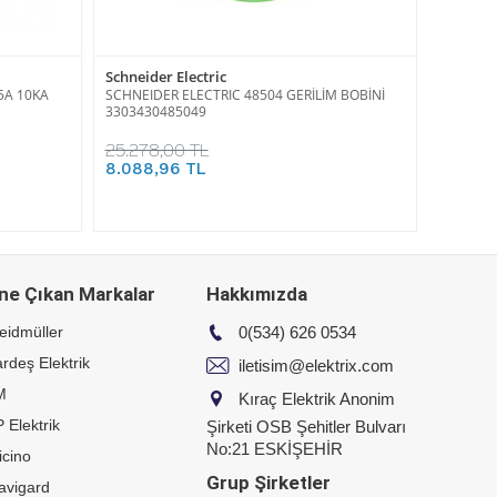
Schneider Electric
5A 10KA
SCHNEIDER ELECTRIC 48504 GERİLİM BOBİNİ
3303430485049
25.278,00 TL
8.088,96 TL
ne Çıkan Markalar
Hakkımızda
eidmüller
0(534) 626 0534
rdeş Elektrik
iletisim@elektrix.com
M
Kıraç Elektrik Anonim
 Elektrik
Şirketi OSB Şehitler Bulvarı
No:21 ESKİŞEHİR
icino
Grup Şirketler
avigard