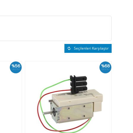
Seçilenleri Karşılaştır
%56
%68
İskonto
İskonto