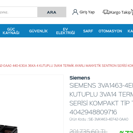
Giriş Yap
Kargo Takip
GÜÇ
EV
GÜVENLIK
SARF
OTOMASYON
KA
KAYNAĞI
ELEKTRIĞI
42-0AA0 440-630A 36KA 4 KUTUPLU 3VA14 TERMİK AYARLI MANYETİK SENTRON SERİSİ KO
Siemens
SIEMENS 3VA1463-4E
KUTUPLU 3VA14 TER
SERİSİ KOMPAKT TİP
4042948809716
Ürün Kodu : SIE-3VA1463-4EF42-0AA0
201.735,60
TL