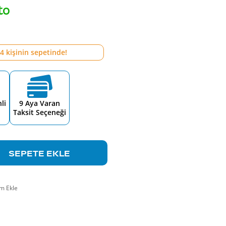
to
4
kişinin sepetinde!
li
9 Aya Varan
Taksit Seçeneği
SEPETE EKLE
m Ekle