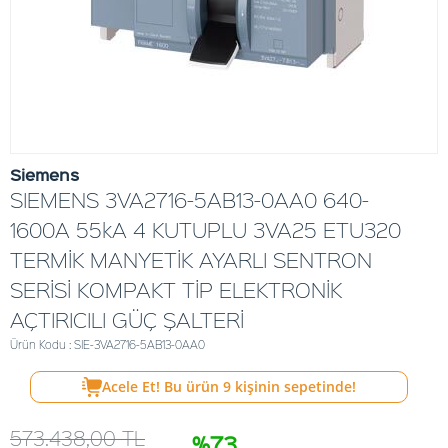
Siemens
SIEMENS 3VA2716-5AB13-0AA0 640-
1600A 55kA 4 KUTUPLU 3VA25 ETU320
TERMİK MANYETİK AYARLI SENTRON
SERİSİ KOMPAKT TİP ELEKTRONİK
AÇTIRICILI GÜÇ ŞALTERİ
Ürün Kodu : SIE-3VA2716-5AB13-0AA0
Acele Et! Bu ürün
9
kişinin sepetinde!
573.438,00
TL
%73