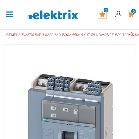
2
0
SIEMENS 3VA2716-5AB13-0AA0 640-1600A 55KA 4 KUTUPLU 3VA25 ETU320 TERMİK MAN