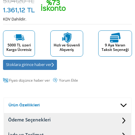
5.041,20
TL
%73
İskonto
1.361,12
TL
KDV Dahildir.
5000 TL üzeri
Hızlı ve Güvenli
9 Aya Varan
Kargo Ücretsiz
Alışveriş
Taksit Seçeneği
Stoklara girince haber ver
Fiyatı düşünce haber ver
Yorum Ekle
Ürün Özellikleri
Ödeme Seçenekleri
İade ve Teslimat