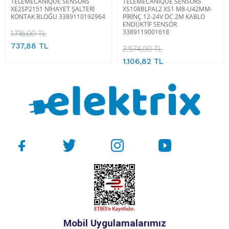
TELEMECANIQUE SENSORS
TELEMECANIQUE SENSORS
XE2SP2151 NİHAYET ŞALTERİ
XS108BLPAL2 XS1 M8-U42MM-
KONTAK BLOĞU 3389110192964
PİRİNÇ 12-24V DC 2M KABLO
ENDÜKTİF SENSÖR
3389119001618
1.716,00 TL
737,88 TL
2.574,00 TL
1.106,82 TL
Mobil Uygulamalarımız