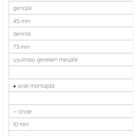
genişlik
45 mm
derinlik
73 mm
uyulması gereken mesafe
● sıralı montajda
— önde
10 mm