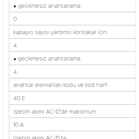
● gecikmesiz anahtarlama
0
kapayıcı sayısı yardımcı kontaklar için
4
● gecikmesiz anahtarlama
4
anahtar elemanları kodu ve kod harfi
40 E
işletim akımı AC-12'de maksimum
10 A
işletim akımı AC-15'te