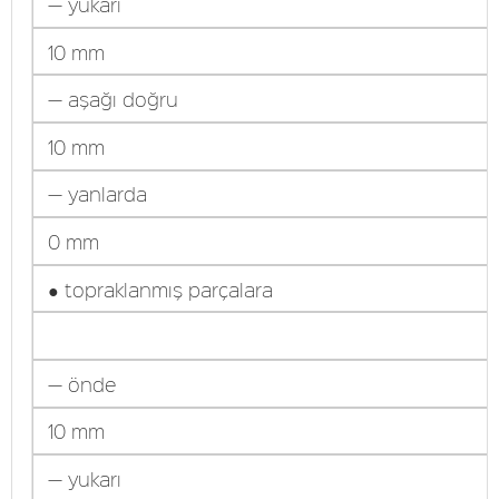
— yukarı
10 mm
— aşağı doğru
10 mm
— yanlarda
0 mm
● topraklanmış parçalara
— önde
10 mm
— yukarı