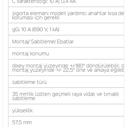
C karakteristiği: 10 A; 0,4 kA
sigorta elemanı modeli yardımcı anahtar kısa dev
koruması için gerekli
gG: 10 A (690 V, 1 kA)
Montaj/ Sabitleme/ Ebatlar
montaj konumu
dikey montaj yüzeyinde +/-180° döndürülebilir, di
montaj yüzeyinde +/- 22,5° öne ve arkaya eğilebili
sabitleme türü
35 mm'lik üstten geçmeli raya vidalı ve tırnaklı
sabitleme
yükseklik
57,5 mm