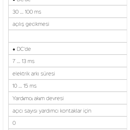
30 ... 100 ms
açılış gecikmesi
● DC'de
7 ... 13 ms
elektrik arkı süresi
10 ... 15 ms
Yardιmcι akιm devresi
açıcı sayısı yardımcı kontaklar için
0