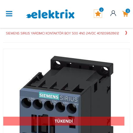
2
0
SIEMENS SIRIUS YARDIMCI KONTAKTÖR BOY S00 4NO 24VDC 4011209828612
TÜKENDİ