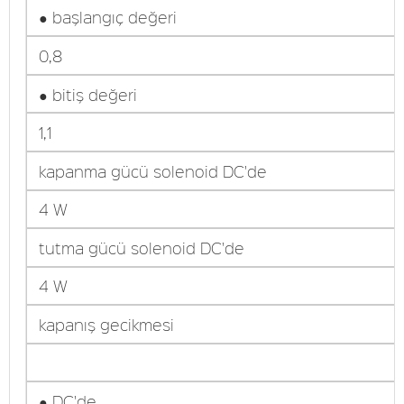
● başlangıç değeri
0,8
● bitiş değeri
1,1
kapanma gücü solenoid DC'de
4 W
tutma gücü solenoid DC'de
4 W
kapanış gecikmesi
● DC'de