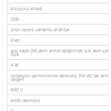
koruyucu ebadı
S00
ürün ilavesi yardιmcι anahtar
Evet
güç kaybı [W] akım anma değerinde yük akım par
tipik
4 W
izolasyon gerilimi kirlilik derecesi 3’te AC'de anm
değeri
690 V
kirlilik derecesi
3