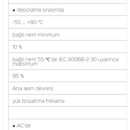
● depolama sırasında
-55 ... +80 °C
bağıl nem minimum
10 %
bağıl nem 55 ℃'de IEC 60068-2-30 uyarınca
maksimum
95 %
Ana akım devresi
yük boşaltma frekansı
● AC'de