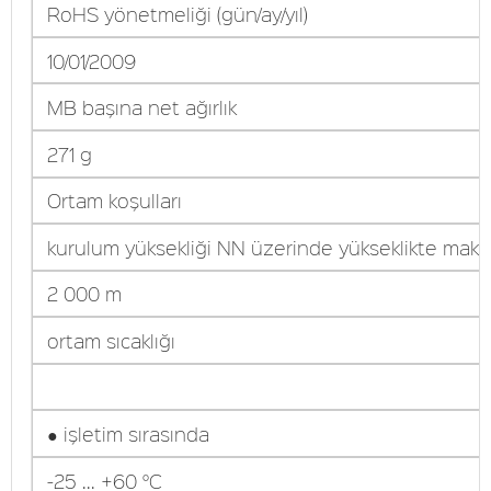
RoHS yönetmeliği (gün/ay/yıl)
10/01/2009
MB başına net ağırlık
271 g
Ortam koşulları
kurulum yüksekliği NN üzerinde yükseklikte mak
2 000 m
ortam sıcaklığı
● işletim sırasında
-25 ... +60 °C