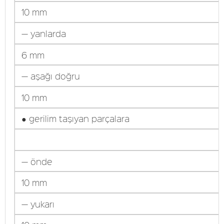
10 mm
— yanlarda
6 mm
— aşağı doğru
10 mm
● gerilim taşıyan parçalara
— önde
10 mm
— yukarı