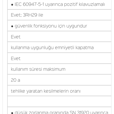
● IEC 60947-5-1 uyarınca pozitif kılavuzlamalı
Evet; 3RH29 ile
● güvenlik fonksiyonu için uygundur
Evet
kullanma uygunluğu emniyetli kapatma
Evet
kullanım süresi maksimum
20 a
tehlike yaratan kesilmelerin oranı
● düşük zorlanma oranında SN 31920 uyarınca