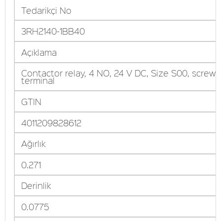
Tedarikçi No
3RH2140-1BB40
Açıklama
Contactor relay, 4 NO, 24 V DC, Size S00, screw
terminal
GTIN
4011209828612
Ağırlık
0.271
Derinlik
0.0775