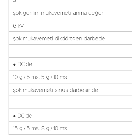
şok gerilim mukavemeti anma değeri
6 kV
şok mukavemeti dikdörtgen darbede
● DC'de
10 g / 5 ms, 5 g / 10 ms
şok mukavemeti sinüs darbesinde
● DC'de
15 g / 5 ms, 8 g / 10 ms