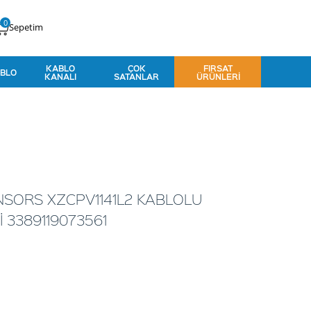
0
Sepetim
KABLO
ÇOK
FIRSAT
BLO
KANALI
SATANLAR
ÜRÜNLERI
SORS XZCPV1141L2 KABLOLU
 3389119073561