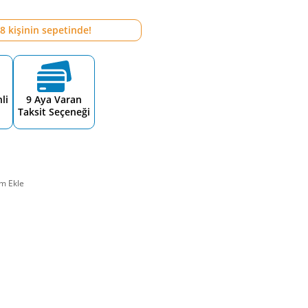
8
kişinin sepetinde!
li
9 Aya Varan
Taksit Seçeneği
m Ekle