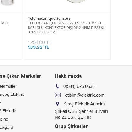
Telemecanique Sensors
İP EK
TELEMECANIQUE SENSORS XZCC12FCM40B
KABLOLU KONNEKTÖR DİŞİ M12 4PİM DİRSEKLİ
3389110806052
1.254,00 TL
539,22 TL
ne Çıkan Markalar
Hakkımızda
eidmüller
0(534) 626 0534
rdeş Elektrik
iletisim@elektrix.com
M
Kıraç Elektrik Anonim
 Elektrik
Şirketi OSB Şehitler Bulvarı
No:21 ESKİŞEHİR
icino
Grup Şirketler
avigard