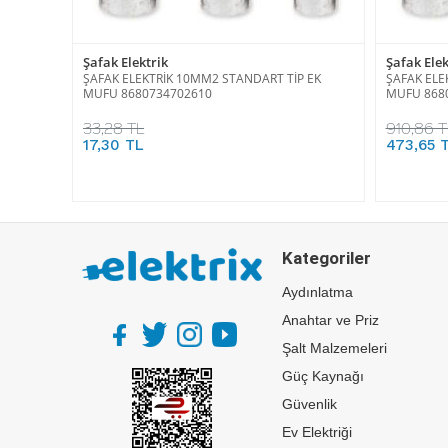
Şafak Elektrik
Şafak Elek
ŞAFAK ELEKTRİK 10MM2 STANDART TİP EK
ŞAFAK ELE
MUFU 8680734702610
MUFU 868
33,28 TL
910,86 T
17,30 TL
473,65 
Kategoriler
Aydınlatma
Anahtar ve Priz
Şalt Malzemeleri
Güç Kaynağı
Güvenlik
Ev Elektriği