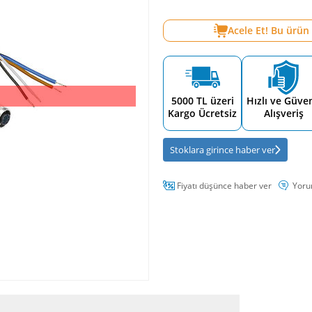
Acele Et! Bu ürün
5000 TL üzeri
Hızlı ve Güven
Kargo Ücretsiz
Alışveriş
Stoklara girince haber ver
Fiyatı düşünce haber ver
Yoru