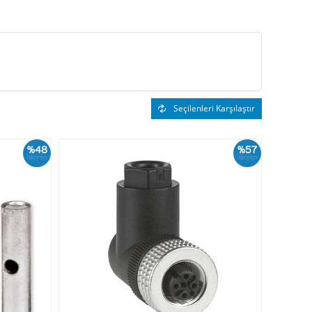
Seçilenleri Karşılaştır
%48
%57
İskonto
İskonto