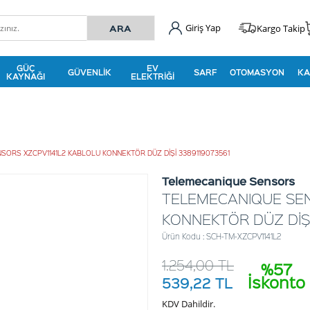
Giriş Yap
Kargo Takip
GÜÇ
EV
GÜVENLIK
SARF
OTOMASYON
KA
KAYNAĞI
ELEKTRIĞI
ORS XZCPV1141L2 KABLOLU KONNEKTÖR DÜZ DİŞİ 3389119073561
Telemecanique Sensors
TELEMECANIQUE SEN
KONNEKTÖR DÜZ DİŞİ
Ürün Kodu : SCH-TM-XZCPV1141L2
1.254,00
TL
%57
İskonto
539,22
TL
KDV Dahildir.