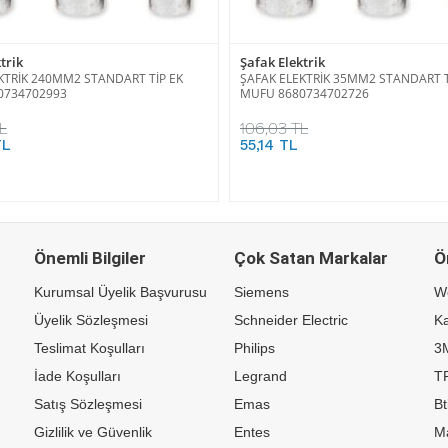
trik
Şafak Elektrik
KTRİK 240MM2 STANDART TİP EK
ŞAFAK ELEKTRİK 35MM2 STANDART T
0734702993
MUFU 8680734702726
L
106,03 TL
TL
55,14 TL
Önemli Bilgiler
Çok Satan Markalar
Ö
Kurumsal Üyelik Başvurusu
Siemens
W
Üyelik Sözleşmesi
Schneider Electric
Ka
Teslimat Koşulları
Philips
3
İade Koşulları
Legrand
TP
Satış Sözleşmesi
Emas
Bt
Gizlilik ve Güvenlik
Entes
M