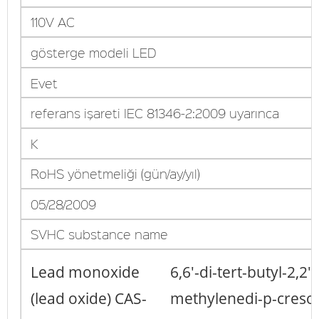
110V AC
gösterge modeli LED
Evet
referans işareti IEC 81346-2:2009 uyarınca
K
RoHS yönetmeliği (gün/ay/yıl)
05/28/2009
SVHC substance name
Lead monoxide
6,6'-di-tert-butyl-2,2'-
(lead oxide) CAS-
methylenedi-p-cresol