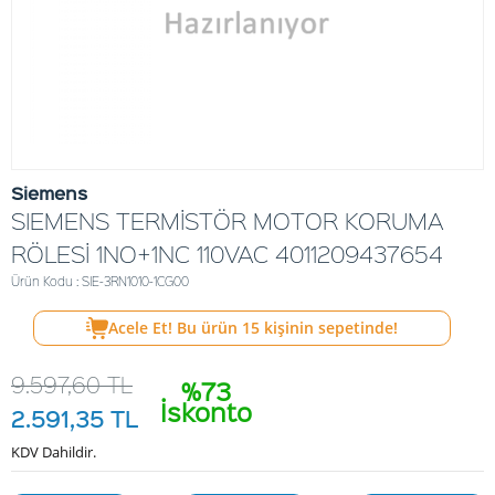
Siemens
SIEMENS TERMİSTÖR MOTOR KORUMA
RÖLESİ 1NO+1NC 110VAC 4011209437654
Ürün Kodu : SIE-3RN1010-1CG00
Acele Et! Bu ürün
15
kişinin sepetinde!
9.597,60
TL
%73
İskonto
2.591,35
TL
KDV Dahildir.