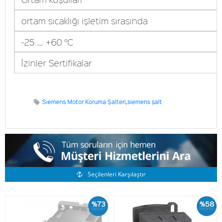
ortam sıcaklığı işletim sırasında
-25 ... +60 °C
İzinler Sertifikalar
Siemens Motor Koruma Şalteri
,
siemens şalt
Benzer Ürünler
Seçilenleri Karşılaştır
%73
%58
İskonto
İskonto