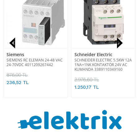
Siemens
Schneider Electric
SIEMENS RC ELEMAN 24-48 VAC
SCHNEIDER ELECTRIC 5.5KW 12A
24-70VDC 4011209267442
1NA+1NK KONTAKTÖR 24V AC
KUMANDA 3389110349160
876,00 TL
2.976,60 TL
236,52 TL
1.250,17 TL