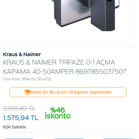
Kraus & Naimer
KRAUS & NAİMER TRİFAZE 0-1 AÇMA
KAPAMA 40-50AMPER 8697855037507
Ürün Kodu : KRAUS-C32-A202
Acele Et! Bu ürün
14
kişinin sepetinde!
2.918,40
TL
%46
İskonto
1.575,94
TL
KDV Dahildir.