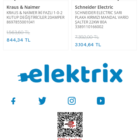
Kraus & Naimer
Schneider Electric
KRAUS & NAİMER İKİ FAZLI 1-0-2
SCHNEIDER ELECTRIC SARI
KUTUP DEĞİŞTİRİCİLER 20AMPER
PLAKA KIRMIZI MANDAL VARİO
8697855001041
ŞALTER 22KW 80A
3389110166002
1.563,60 TL
7.392,00 TL
844,34 TL
3.104,64 TL