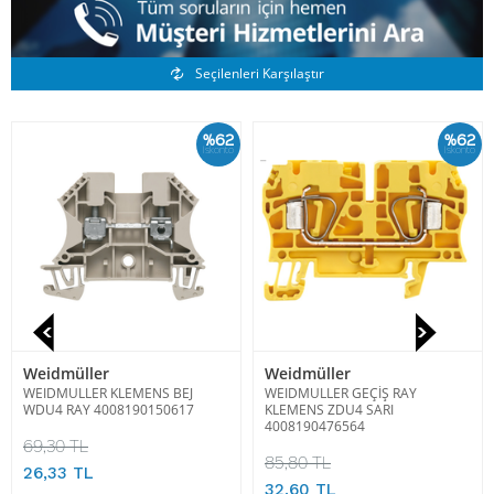
Benzer Ürünler
Seçilenleri Karşılaştır
%62
%62
İskonto
İskonto
Weidmüller
Weidmüller
WEIDMULLER KLEMENS BEJ
WEIDMULLER GEÇİŞ RAY
WDU4 RAY 4008190150617
KLEMENS ZDU4 SARI
4008190476564
69,30 TL
85,80 TL
26,33 TL
32,60 TL