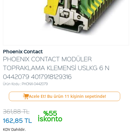
Phoenix Contact
PHOENIX CONTACT MODÜLER
TOPRAKLAMA KLEMENSİ USLKG 6 N
0442079 4017918129316
Ürün Kodu : PHONX-0442079
Acele Et! Bu ürün
11
kişinin sepetinde!
361,88
TL
%55
İskonto
162,85
TL
KDV Dahildir.