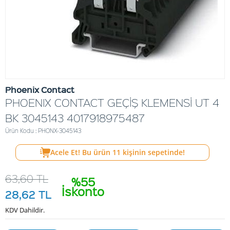
Phoenix Contact
PHOENIX CONTACT GEÇİŞ KLEMENSİ UT 4
BK 3045143 4017918975487
Ürün Kodu : PHONX-3045143
Acele Et! Bu ürün
11
kişinin sepetinde!
63,60
TL
%55
İskonto
28,62
TL
KDV Dahildir.