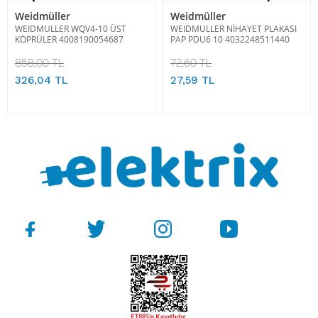
Weidmüller
Weidmüller
WEIDMULLER WQV4-10 ÜST
WEIDMULLER NİHAYET PLAKASI
KÖPRÜLER 4008190054687
PAP PDU6 10 4032248511440
858,00 TL
72,60 TL
326,04 TL
27,59 TL