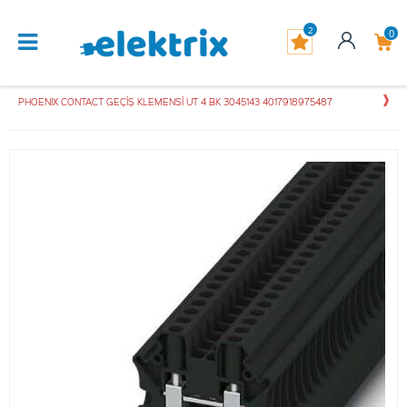
2
0
PHOENIX CONTACT GEÇİŞ KLEMENSİ UT 4 BK 3045143 4017918975487