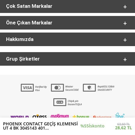
Çok Satan Markalar
Öne Çıkan Markalar
Hakkımızda
Grup Şirketler
PHOENIX CONTACT GEÇİŞ KLEMENSİ
63,60 TL
%55
İskonto
28,62 TL
UT 4 BK 3045143 401...