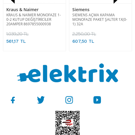
Kraus & Naimer
Siemens
KRAUS & NAİMER MONOFAZE 1-
SIEMENS AÇMA KAPAMA
0-2 KUTUP DEĞİŞTİRİCİLER
MONOFAZE PAKET ŞALTER 1X(0-
20AMPER 8697855000938
1) 32A
1.039,20 TL
2.250,00 TL
561,17 TL
607,50 TL