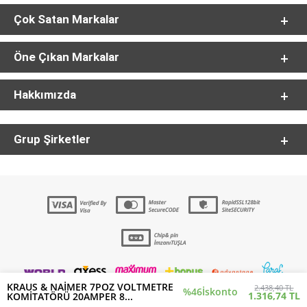
Çok Satan Markalar
Öne Çıkan Markalar
Hakkımızda
Grup Şirketler
KRAUS & NAİMER 7POZ VOLTMETRE
2.438,40 TL
%46
İskonto
1.316,74 TL
KOMİTATÖRÜ 20AMPER 8...