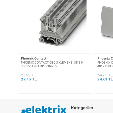
Phoenix Contact
Phoenix C
PHOENIX CONTACT GEÇİŞ KLEMENSİ UK 3 N
PHOENIX C
3001501 4017918089955
40179181
61,69 TL
54,70 TL
27,76 TL
24,61 TL
Kategoriler