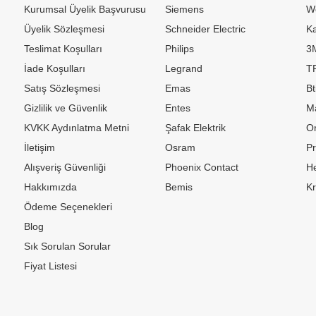
Kurumsal Üyelik Başvurusu
Siemens
W
Üyelik Sözleşmesi
Schneider Electric
Ka
Teslimat Koşulları
Philips
3
İade Koşulları
Legrand
TP
Satış Sözleşmesi
Emas
Bt
Gizlilik ve Güvenlik
Entes
M
KVKK Aydınlatma Metni
Şafak Elektrik
Or
İletişim
Osram
P
Alışveriş Güvenliği
Phoenix Contact
H
Hakkımızda
Bemis
K
Ödeme Seçenekleri
Blog
Sık Sorulan Sorular
Fiyat Listesi