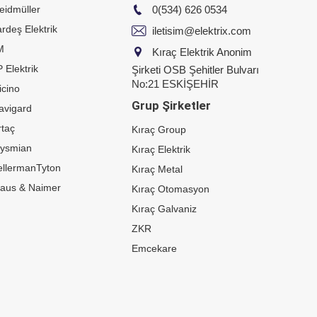
eidmüller
0(534) 626 0534
rdeş Elektrik
iletisim@elektrix.com
M
Kıraç Elektrik Anonim
 Elektrik
Şirketi OSB Şehitler Bulvarı
No:21 ESKİŞEHİR
icino
Grup Şirketler
avigard
taç
Kıraç Group
rysmian
Kıraç Elektrik
ellermanTyton
Kıraç Metal
raus & Naimer
Kıraç Otomasyon
Kıraç Galvaniz
ZKR
Emcekare