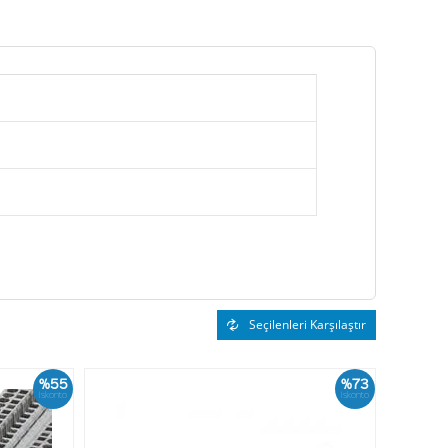
Seçilenleri Karşılaştır
%55
%73
İskonto
İskonto