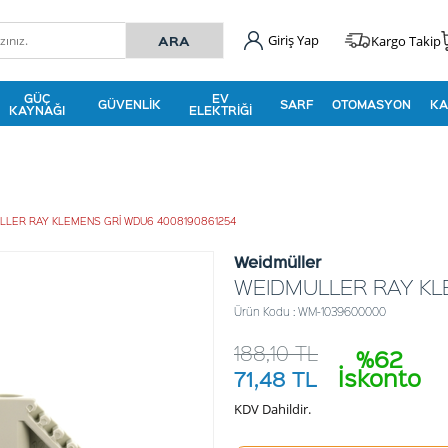
Giriş Yap
Kargo Takip
GÜÇ
EV
GÜVENLIK
SARF
OTOMASYON
KA
KAYNAĞI
ELEKTRIĞI
LLER RAY KLEMENS GRİ WDU6 4008190861254
Weidmüller
WEIDMULLER RAY KL
Ürün Kodu : WM-1039600000
188,10
TL
%62
İskonto
71,48
TL
KDV Dahildir.