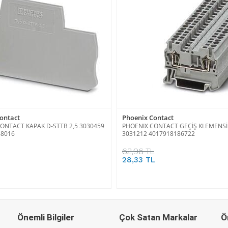
ontact
Phoenix Contact
ONTACT KAPAK D-STTB 2,5 3030459
PHOENIX CONTACT GEÇİŞ KLEMENSİ 
88016
3031212 4017918186722
62,96 TL
28,33 TL
Önemli Bilgiler
Çok Satan Markalar
Ö