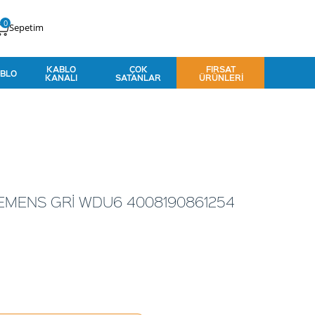
0
Sepetim
KABLO
ÇOK
FIRSAT
BLO
KANALI
SATANLAR
ÜRÜNLERI
EMENS GRİ WDU6 4008190861254