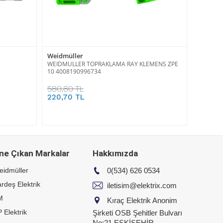
Weidmüller
WEIDMULLER TOPRAKLAMA RAY KLEMENS ZPE
10 4008190996734
580,80 TL
220,70 TL
ne Çıkan Markalar
Hakkımızda
eidmüller
0(534) 626 0534
rdeş Elektrik
iletisim@elektrix.com
M
Kıraç Elektrik Anonim
 Elektrik
Şirketi OSB Şehitler Bulvarı
No:21 ESKİŞEHİR