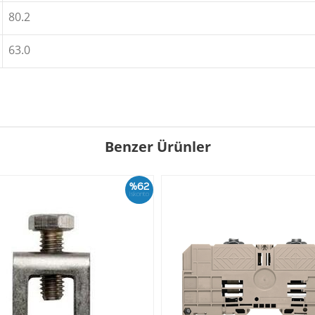
80.2
63.0
Benzer Ürünler
%62
İskonto