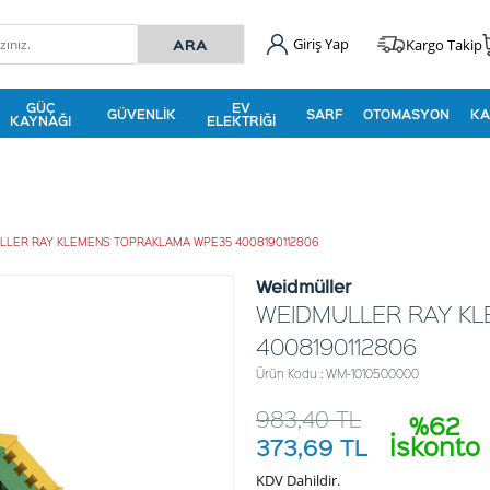
Giriş Yap
Kargo Takip
GÜÇ
EV
GÜVENLIK
SARF
OTOMASYON
KA
KAYNAĞI
ELEKTRIĞI
LLER RAY KLEMENS TOPRAKLAMA WPE35 4008190112806
Weidmüller
WEIDMULLER RAY K
4008190112806
Ürün Kodu : WM-1010500000
983,40
TL
%62
İskonto
373,69
TL
KDV Dahildir.