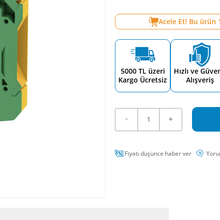
Acele Et! Bu ürün
5000 TL üzeri
Hızlı ve Güven
Kargo Ücretsiz
Alışveriş
Fiyatı düşünce haber ver
Yoru