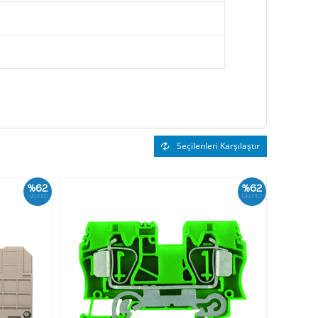
Seçilenleri Karşılaştır
%62
%62
İskonto
İskonto