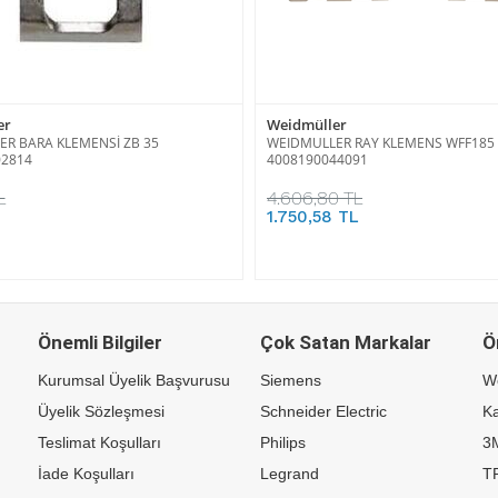
er
Weidmüller
R BARA KLEMENSİ ZB 35
WEIDMULLER RAY KLEMENS WFF185
02814
4008190044091
L
4.606,80 TL
1.750,58 TL
Önemli Bilgiler
Çok Satan Markalar
Ö
Kurumsal Üyelik Başvurusu
Siemens
W
Üyelik Sözleşmesi
Schneider Electric
Ka
Teslimat Koşulları
Philips
3
İade Koşulları
Legrand
TP