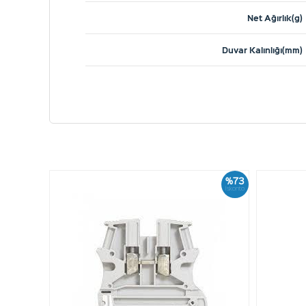
Net Ağırlık(g)
Duvar Kalınlığı(mm)
%73
İskonto