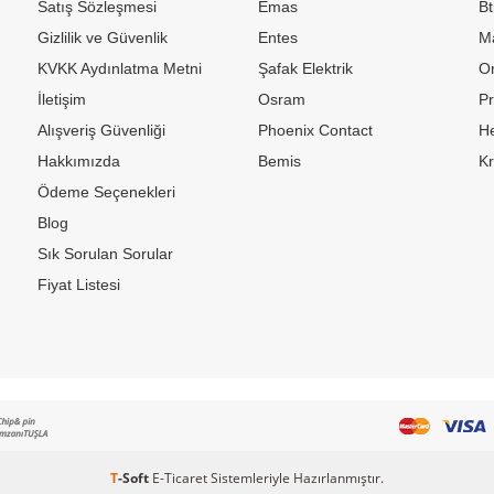
Satış Sözleşmesi
Emas
Bt
Gizlilik ve Güvenlik
Entes
M
KVKK Aydınlatma Metni
Şafak Elektrik
Or
İletişim
Osram
P
Alışveriş Güvenliği
Phoenix Contact
H
Hakkımızda
Bemis
K
Ödeme Seçenekleri
Blog
Sık Sorulan Sorular
Fiyat Listesi
T
-Soft
E-Ticaret
Sistemleriyle Hazırlanmıştır.