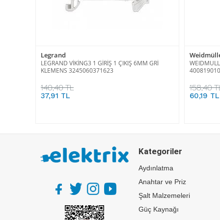
Legrand
Weidmüll
LEGRAND VİKİNG3 1 GİRİŞ 1 ÇIKIŞ 6MM GRİ
WEIDMULLE
KLEMENS 3245060371623
40081901
140,40 TL
158,40 T
37,91 TL
60,19 TL
Kategoriler
Aydınlatma
Anahtar ve Priz
Şalt Malzemeleri
Güç Kaynağı