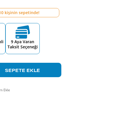
10
kişinin sepetinde!
li
9 Aya Varan
Taksit Seçeneği
SEPETE EKLE
m Ekle