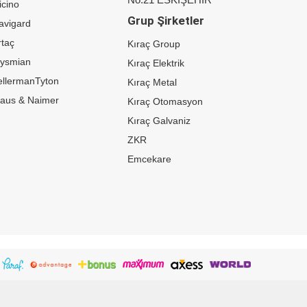
icino
Grup Şirketler
avigard
taç
Kıraç Group
rysmian
Kıraç Elektrik
ellermanTyton
Kıraç Metal
raus & Naimer
Kıraç Otomasyon
Kıraç Galvaniz
ZKR
Emcekare