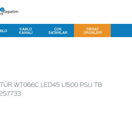
0
Sepetim
KABLO
ÇOK
FIRSAT
BLO
KANALI
SATANLAR
ÜRÜNLERI
ATÜR WT066C LED45 L1500 PSU TB
257733