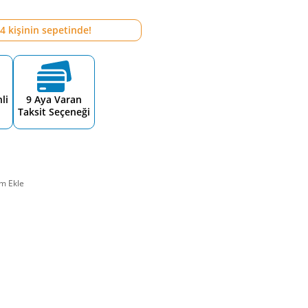
4
kişinin sepetinde!
li
9 Aya Varan
Taksit Seçeneği
m Ekle