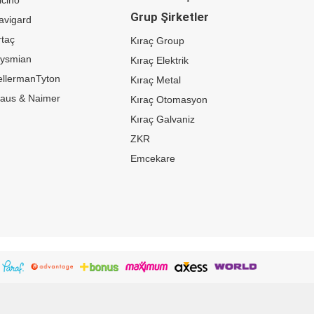
Grup Şirketler
avigard
taç
Kıraç Group
rysmian
Kıraç Elektrik
ellermanTyton
Kıraç Metal
raus & Naimer
Kıraç Otomasyon
Kıraç Galvaniz
ZKR
Emcekare