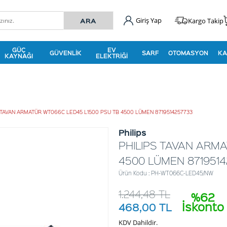
Giriş Yap
Kargo Takip
GÜÇ
EV
GÜVENLIK
SARF
OTOMASYON
KA
KAYNAĞI
ELEKTRIĞI
 TAVAN ARMATÜR WT066C LED45 L1500 PSU TB 4500 LÜMEN 8719514257733
Philips
PHILIPS TAVAN ARM
4500 LÜMEN 8719514
Ürün Kodu : PH-WT066C-LED45/NW
1.244,48
TL
%62
İskonto
468,00
TL
KDV Dahildir.