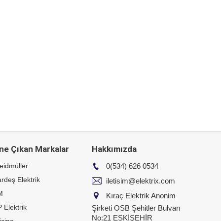
ne Çıkan Markalar
Hakkımızda
eidmüller
0(534) 626 0534
rdeş Elektrik
iletisim@elektrix.com
M
Kıraç Elektrik Anonim
 Elektrik
Şirketi OSB Şehitler Bulvarı
No:21 ESKİŞEHİR
icino