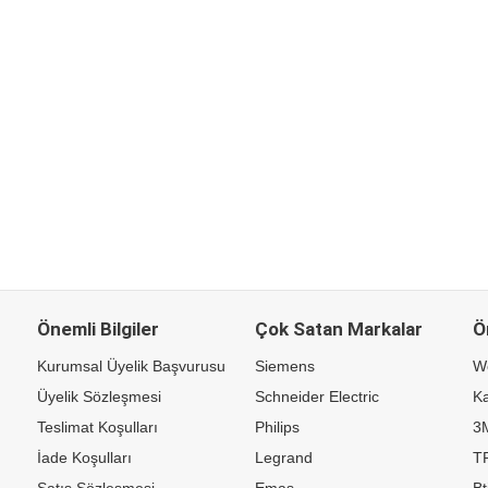
Önemli Bilgiler
Çok Satan Markalar
Ö
Kurumsal Üyelik Başvurusu
Siemens
W
Üyelik Sözleşmesi
Schneider Electric
Ka
Teslimat Koşulları
Philips
3
İade Koşulları
Legrand
TP
Satış Sözleşmesi
Emas
Bt