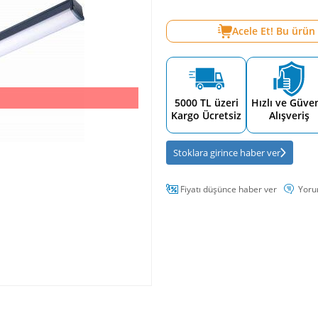
Acele Et! Bu ürün
5000 TL üzeri
Hızlı ve Güven
Kargo Ücretsiz
Alışveriş
Stoklara girince haber ver
Fiyatı düşünce haber ver
Yoru