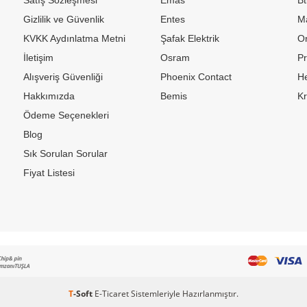
Gizlilik ve Güvenlik
Entes
M
KVKK Aydınlatma Metni
Şafak Elektrik
Or
İletişim
Osram
P
Alışveriş Güvenliği
Phoenix Contact
H
Hakkımızda
Bemis
K
Ödeme Seçenekleri
Blog
Sık Sorulan Sorular
Fiyat Listesi
T
-Soft
E-Ticaret
Sistemleriyle Hazırlanmıştır.