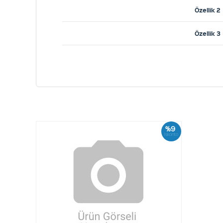
Özellik 2
Özellik 3
%9
İskonto