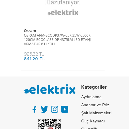
Osram
OSRAM ARM-ECODP37W-65K 35W 6500K
120CM ECOCLASS DP 4375LM LED ETANJ
ARMATÜR 6 LI KOLİ
925,32 TL
841,20 TL
Kategoriler
Aydınlatma
Anahtar ve Priz
Şalt Malzemeleri
Güç Kaynağı
Güvenlik