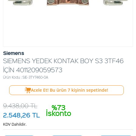
Siemens
SIEMENS YEDEK KONTAK BOY S3 3TF46
İÇİN 4011209059573
Ürün Kodu : SIE-3TY7460-0A
Acele Et! Bu ürün
7
kişinin sepetinde!
9.438,00
TL
%73
İskonto
2.548,26
TL
KDV Dahildir.