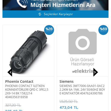
Benzer Ürünler
Seçilenleri Karşılaştır
%28
%69
İskonto
İskonto
Phoenix Contact
Siemens
PHOENIX CONTACT İLETKEN
SIEMENS 3MT7006-0AA01-0AC2
KONNEKTÖRLERİ QPD C 3PE2,5
2.2KW 6A 1NK. 24V 50/60HZ BOY
2X9-14 BK 1582214
0 KONTAKTÖR 4047624390786
4046356316958
1.525,92 TL
327,20 TL
473,04 TL