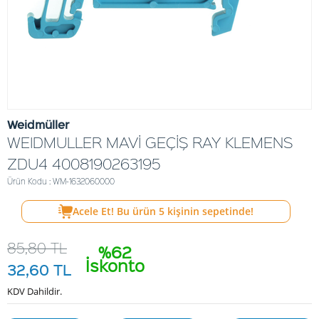
Weidmüller
WEIDMULLER MAVİ GEÇİŞ RAY KLEMENS
ZDU4 4008190263195
Ürün Kodu : WM-1632060000
Acele Et! Bu ürün
5
kişinin sepetinde!
85,80
TL
%62
İskonto
32,60
TL
KDV Dahildir.