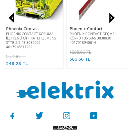
Phoenix Contact
Phoenix Contact
PHOENIX CONTACT KORUMA
PHOENIX CONTACT GEÇMELİ
İLETKENLİ ÇİFT KATLI KLEMENS
KÖPRÜ FBS 50-5 3038930
STTB 2,5-PE 3036026
4017918940614
4017918817282
1.296,80 TL
553,96 TL
583,56 TL
249,28 TL